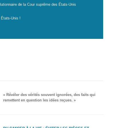
lutionnaire de la Cour suprême des États-Unis
 États-Unis !
« Révéler des vérités souvent ignorées, des faits qui
remettent en question les idées reçues. »