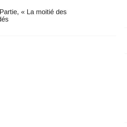
artie, « La moitié des
dés