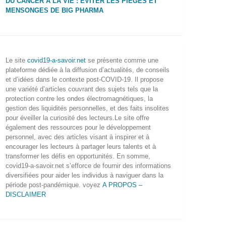
DU CANCER À LA VIE : ÉVITER LES PIÈGES ET
MENSONGES DE BIG PHARMA
Le site
covid19-a-savoir.net
se présente comme une
plateforme dédiée à la diffusion d’actualités, de conseils
et d’idées dans le contexte post-COVID-19. Il propose
une variété d’articles couvrant des sujets tels que la
protection contre les ondes électromagnétiques, la
gestion des liquidités personnelles, et des faits insolites
pour éveiller la curiosité des lecteurs.Le site offre
également des ressources pour le développement
personnel, avec des articles visant à inspirer et à
encourager les lecteurs à partager leurs talents et à
transformer les défis en opportunités. En somme,
covid19-a-savoir.net s’efforce de fournir des informations
diversifiées pour aider les individus à naviguer dans la
période post-pandémique. voyez
A PROPOS –
DISCLAIMER