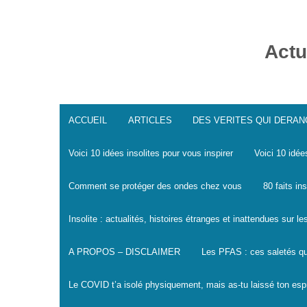
Skip
to
content
Actu
ACCUEIL
ARTICLES
DES VERITES QUI DERA
Voici 10 idées insolites pour vous inspirer
Voici 10 idée
Comment se protéger des ondes chez vous
80 faits in
Insolite : actualités, histoires étranges et inattendues sur 
A PROPOS – DISCLAIMER
Les PFAS : ces saletés qu
Le COVID t’a isolé physiquement, mais as-tu laissé ton espr