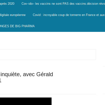
 après 2020
Cov–ido– les vaccins ne sont PAS des vaccins.décision révo
digitale européenne
Covid : incroyable coup de tonnerre en France et aux
SONGES DE BIG PHARMA
 inquiète, avec Gérald
1