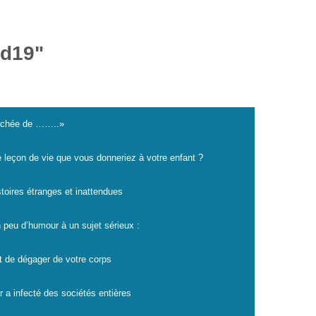
id19"
cachée de ……..»
e leçon de vie que vous donneriez à votre enfant ?
istoires étranges et inattendues
 peu d’humour à un sujet sérieux :
t de dégager de votre corps
r a infecté des sociétés entières