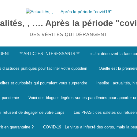
alités, , …. Après la période "cov
DES VÉRITÉS QUI DÉRANGENT
NGENT
** ARTICLES INTERESSANTS **
« J’ai découvert la face 
s d’astuces pratiques pour faciliter votre quotidien :
Quelle est la premièr
solites et curiosités qui pourraient vous surprendre
Insolite : actualités, h
les pandemie
Voici des blagues légères sur les pandémies pour apporter un
i refusent de dégager de votre corps
Les PFAS : ces saletés qui refusen
it en quarantaine ?
COVID-19 : Le virus a infecté des corps, mais la peu