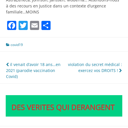
à des recours en Justice dans un contexte d’urgence
familiale…MOINS
Facebook
Twitter
Email
Partager
covid19
Navigation
il venait d’avoir 18 ans…en
violation du secret médical :
2021 (parodie vaccination
exercez vos DROITS !
de
Covid)
l’article