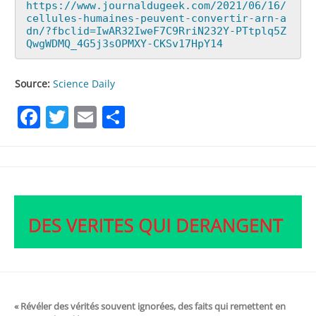
https://www.journaldugeek.com/2021/06/16/
cellules-humaines-peuvent-convertir-arn-a
dn/?fbclid=IwAR32IweF7C9RriN232Y-PTtplq5Z
QwgWDMQ_4G5j3sOPMXY-CKSv17HpY14
Source:
Science Daily
Facebook
Twitter
Email
Partager
« Révéler des vérités souvent ignorées, des faits qui remettent en