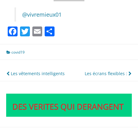
@vivremieux01
Facebook
Twitter
Email
Partager
covid19
Navigation
Les vêtements intelligents
Les écrans flexibles :
de
l’article