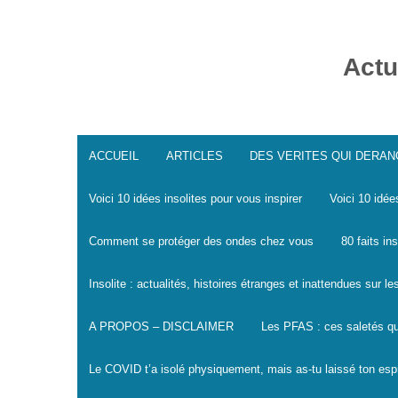
Skip
to
content
Actu
ACCUEIL
ARTICLES
DES VERITES QUI DERA
Voici 10 idées insolites pour vous inspirer
Voici 10 idée
Comment se protéger des ondes chez vous
80 faits in
Insolite : actualités, histoires étranges et inattendues sur 
A PROPOS – DISCLAIMER
Les PFAS : ces saletés qu
Le COVID t’a isolé physiquement, mais as-tu laissé ton espr