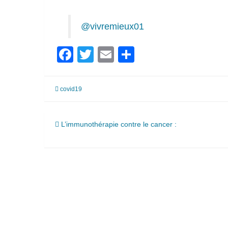
@vivremieux01
Facebook
Twitter
Email
Partager
covid19
Navigation
L’immunothérapie contre le cancer :
de
l’article