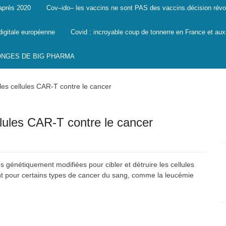
 après 2020
Cov–ido– les vaccins ne sont PAS des vaccins.décision révo
digitale européenne
Covid : incroyable coup de tonnerre en France et aux
SONGES DE BIG PHARMA
les cellules CAR-T contre le cancer
llules CAR-T contre le cancer
s génétiquement modifiées pour cibler et détruire les cellules
nt pour certains types de cancer du sang, comme la leucémie