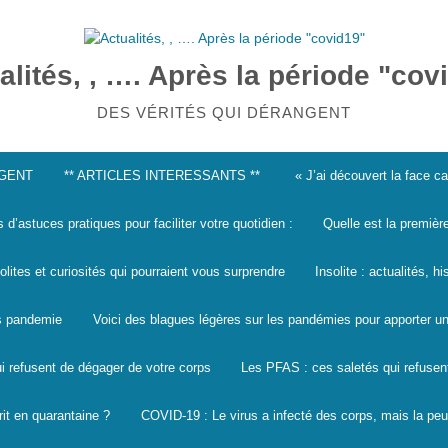
alités, , …. Après la période "cov
DES VÉRITÉS QUI DÉRANGENT
NGENT
** ARTICLES INTERESSANTS **
« J’ai découvert la face 
s d’astuces pratiques pour faciliter votre quotidien :
Quelle est la premièr
solites et curiosités qui pourraient vous surprendre
Insolite : actualités, h
les pandemie
Voici des blagues légères sur les pandémies pour apporter un
i refusent de dégager de votre corps
Les PFAS : ces saletés qui refusen
it en quarantaine ?
COVID-19 : Le virus a infecté des corps, mais la peu