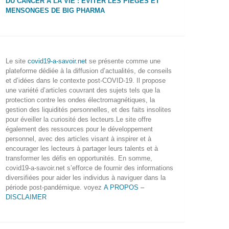
DU CANCER À LA VIE : ÉVITER LES PIÈGES ET
MENSONGES DE BIG PHARMA
Le site
covid19-a-savoir.net
se présente comme une
plateforme dédiée à la diffusion d’actualités, de conseils
et d’idées dans le contexte post-COVID-19. Il propose
une variété d’articles couvrant des sujets tels que la
protection contre les ondes électromagnétiques, la
gestion des liquidités personnelles, et des faits insolites
pour éveiller la curiosité des lecteurs.Le site offre
également des ressources pour le développement
personnel, avec des articles visant à inspirer et à
encourager les lecteurs à partager leurs talents et à
transformer les défis en opportunités. En somme,
covid19-a-savoir.net s’efforce de fournir des informations
diversifiées pour aider les individus à naviguer dans la
période post-pandémique. voyez
A PROPOS –
DISCLAIMER