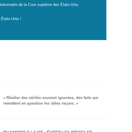
lutionnaire de la Cour suprême des États-Unis
 États-Unis !
« Révéler des vérités souvent ignorées, des faits qui
remettent en question les idées reçues. »