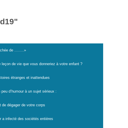
id19"
cachée de ……..»
e leçon de vie que vous donneriez à votre enfant ?
istoires étranges et inattendues
 peu d’humour à un sujet sérieux :
t de dégager de votre corps
r a infecté des sociétés entières