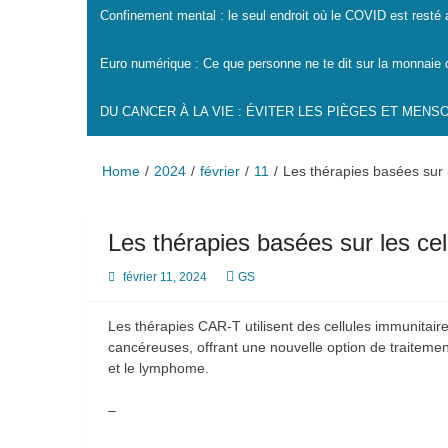
Confinement mental : le seul endroit où le COVID est resté
Euro numérique : Ce que personne ne te dit sur la monnaie 
DU CANCER À LA VIE : ÉVITER LES PIÈGES ET MEN
Home
2024
février
11
Les thérapies basées sur 
Les thérapies basées sur les ce
février 11, 2024
GS
Les thérapies CAR-T utilisent des cellules immunitaire
cancéreuses, offrant une nouvelle option de traiteme
et le lymphome.
–