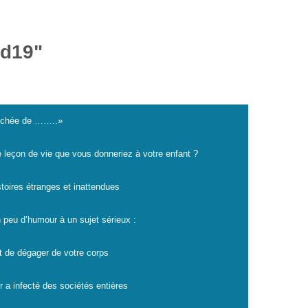
id19"
cachée de ……..»
e leçon de vie que vous donneriez à votre enfant ?
istoires étranges et inattendues
 peu d’humour à un sujet sérieux :
t de dégager de votre corps
r a infecté des sociétés entières