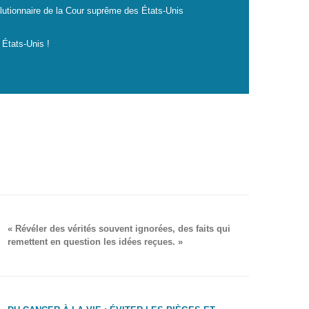
lutionnaire de la Cour suprême des États-Unis
 États-Unis !
« Révéler des vérités souvent ignorées, des faits qui
remettent en question les idées reçues. »