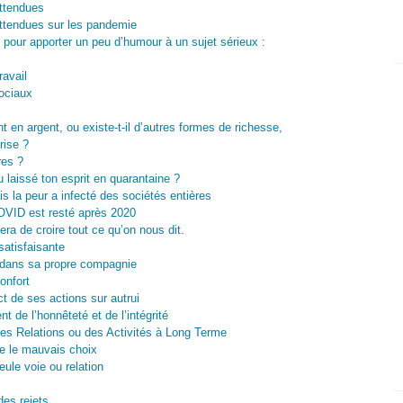
attendues
inattendues sur les pandemie
 pour apporter un peu d’humour à un sujet sérieux :
ravail
ociaux
en argent, ou existe-t-il d’autres formes de richesse,
rise ?
res ?
 laissé ton esprit en quarantaine ?
s la peur a infecté des sociétés entières
COVID est resté après 2020
era de croire tout ce qu’on nous dit.
satisfaisante
n dans sa propre compagnie
onfort
ct de ses actions sur autrui
t de l’honnêteté et de l’intégrité
 des Relations ou des Activités à Long Terme
re le mauvais choix
eule voie ou relation
es rejets