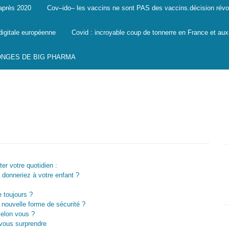
 après 2020
Cov–ido– les vaccins ne sont PAS des vaccins.décision révo
digitale européenne
Covid : incroyable coup de tonnerre en France et aux
SONGES DE BIG PHARMA
ter votre quotidien :
 donneriez à votre enfant ?
e toujours ?
e nouvelle forme de sécurité ?
selon vous ?
t vous surprendre