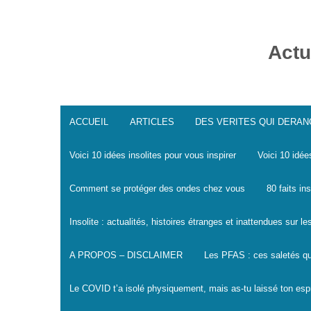
Skip
to
content
Actu
ACCUEIL
ARTICLES
DES VERITES QUI DERA
Voici 10 idées insolites pour vous inspirer
Voici 10 idée
Comment se protéger des ondes chez vous
80 faits in
Insolite : actualités, histoires étranges et inattendues sur 
A PROPOS – DISCLAIMER
Les PFAS : ces saletés qu
Le COVID t’a isolé physiquement, mais as-tu laissé ton espr