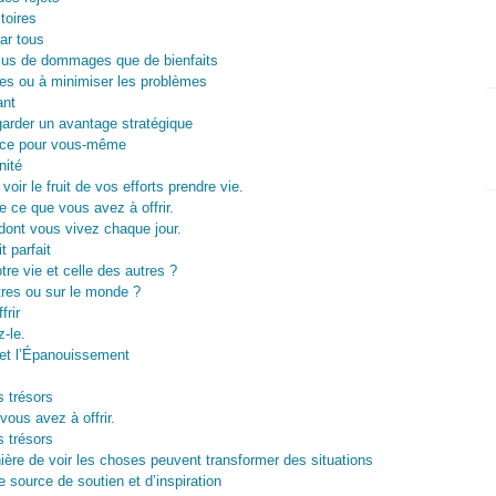
ctoires
ar tous
plus de dommages que de bienfaits
iles ou à minimiser les problèmes
ant
garder un avantage stratégique
ace pour vous-même
nité
voir le fruit de vos efforts prendre vie.
 ce que vous avez à offrir.
dont vous vivez chaque jour.
t parfait
tre vie et celle des autres ?
tres ou sur le monde ?
rir
-le.
 et l’Épanouissement
s trésors
ous avez à offrir.
s trésors
ière de voir les choses peuvent transformer des situations
 source de soutien et d’inspiration