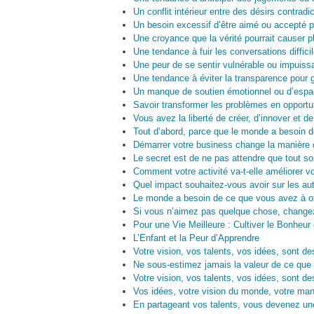
Un conflit intérieur entre des désirs contradi
Un besoin excessif d’être aimé ou accepté p
Une croyance que la vérité pourrait causer 
Une tendance à fuir les conversations diffic
Une peur de se sentir vulnérable ou impuiss
Une tendance à éviter la transparence pour 
Un manque de soutien émotionnel ou d’esp
Savoir transformer les problèmes en opportu
Vous avez la liberté de créer, d’innover et de 
Tout d’abord, parce que le monde a besoin de
Démarrer votre business change la manière 
Le secret est de ne pas attendre que tout soi
Comment votre activité va-t-elle améliorer vo
Quel impact souhaitez-vous avoir sur les au
Le monde a besoin de ce que vous avez à off
Si vous n’aimez pas quelque chose, changez
Pour une Vie Meilleure : Cultiver le Bonheur
L’Enfant et la Peur d’Apprendre
Votre vision, vos talents, vos idées, sont de
Ne sous-estimez jamais la valeur de ce que v
Votre vision, vos talents, vos idées, sont de
Vos idées, votre vision du monde, votre man
En partageant vos talents, vous devenez une