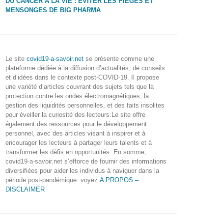
DU CANCER À LA VIE : ÉVITER LES PIÈGES ET
MENSONGES DE BIG PHARMA
Le site
covid19-a-savoir.net
se présente comme une
plateforme dédiée à la diffusion d’actualités, de conseils
et d’idées dans le contexte post-COVID-19. Il propose
une variété d’articles couvrant des sujets tels que la
protection contre les ondes électromagnétiques, la
gestion des liquidités personnelles, et des faits insolites
pour éveiller la curiosité des lecteurs.Le site offre
également des ressources pour le développement
personnel, avec des articles visant à inspirer et à
encourager les lecteurs à partager leurs talents et à
transformer les défis en opportunités. En somme,
covid19-a-savoir.net s’efforce de fournir des informations
diversifiées pour aider les individus à naviguer dans la
période post-pandémique. voyez
A PROPOS –
DISCLAIMER