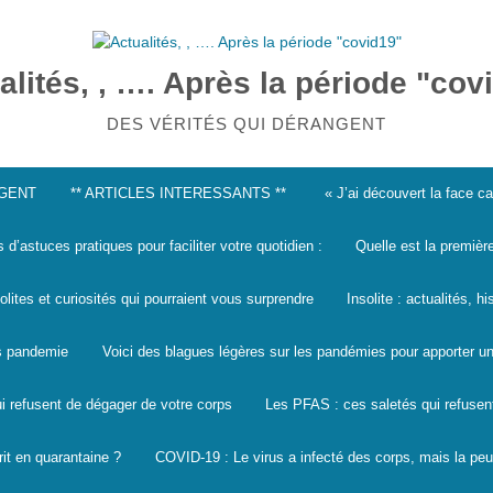
alités, , …. Après la période "cov
DES VÉRITÉS QUI DÉRANGENT
NGENT
** ARTICLES INTERESSANTS **
« J’ai découvert la face 
s d’astuces pratiques pour faciliter votre quotidien :
Quelle est la premièr
solites et curiosités qui pourraient vous surprendre
Insolite : actualités, h
les pandemie
Voici des blagues légères sur les pandémies pour apporter un
i refusent de dégager de votre corps
Les PFAS : ces saletés qui refusen
it en quarantaine ?
COVID-19 : Le virus a infecté des corps, mais la peu