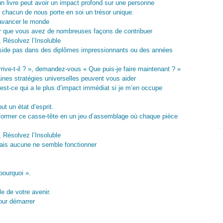
n livre peut avoir un impact profond sur une personne
 chacun de nous porte en soi un trésor unique.
 avancer le monde
er que vous avez de nombreuses façons de contribuer
, Résolvez l’Insoluble
réside pas dans des diplômes impressionnants ou des années
ive-t-il ? », demandez-vous « Que puis-je faire maintenant ? »
nes stratégies universelles peuvent vous aider
est-ce qui a le plus d’impact immédiat si je m’en occupe
ut un état d’esprit.
former ce casse-tête en un jeu d’assemblage où chaque pièce
, Résolvez l’Insoluble
 mais aucune ne semble fonctionner
pourquoi ».
le de votre avenir.
our démarrer