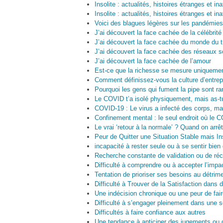
Insolite : actualités, histoires étranges et in
Insolite : actualités, histoires étranges et 
Voici des blagues légères sur les pandémies
J’ai découvert la face cachée de la célébrité
J’ai découvert la face cachée du monde du t
J’ai découvert la face cachée des réseaux s
J’ai découvert la face cachée de l’amour
Est-ce que la richesse se mesure uniquement 
Comment définissez-vous la culture d’entrep
Pourquoi les gens qui fument la pipe sont ra
Le COVID t’a isolé physiquement, mais as-tu
COVID-19 : Le virus a infecté des corps, mai
Confinement mental : le seul endroit où le 
Le vrai ‘retour à la normale’ ? Quand on arrêt
Peur de Quitter une Situation Stable mais In
incapacité à rester seule ou à se sentir bie
Recherche constante de validation ou de réc
Difficulté à comprendre ou à accepter l’impa
Tentation de prioriser ses besoins au détrimen
Difficulté à Trouver de la Satisfaction dans
Une indécision chronique ou une peur de fai
Difficulté à s’engager pleinement dans une s
Difficultés à faire confiance aux autres
Une tendance à anticiper des jugements ou d