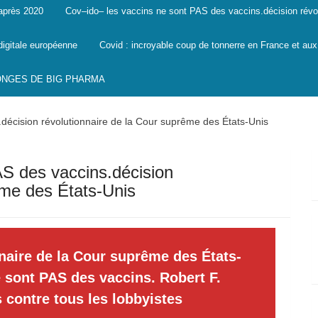
 après 2020
Cov–ido– les vaccins ne sont PAS des vaccins.décision révo
digitale européenne
Covid : incroyable coup de tonnerre en France et aux
SONGES DE BIG PHARMA
décision révolutionnaire de la Cour suprême des États-Unis
AS des vaccins.décision
ême des États-Unis
naire de la Cour suprême des États-
 sont PAS des vaccins. Robert F.
 contre tous les lobbyistes