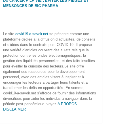
DU CANCER À LA VIE : ÉVITER LES PIÈGES ET
MENSONGES DE BIG PHARMA
Le site
covid19-a-savoir.net
se présente comme une
plateforme dédiée à la diffusion d’actualités, de conseils
et d’idées dans le contexte post-COVID-19. Il propose
une variété d’articles couvrant des sujets tels que la
protection contre les ondes électromagnétiques, la
gestion des liquidités personnelles, et des faits insolites
pour éveiller la curiosité des lecteurs.Le site offre
également des ressources pour le développement
personnel, avec des articles visant à inspirer et à
encourager les lecteurs à partager leurs talents et à
transformer les défis en opportunités. En somme,
covid19-a-savoir.net s’efforce de fournir des informations
diversifiées pour aider les individus à naviguer dans la
période post-pandémique. voyez
A PROPOS –
DISCLAIMER