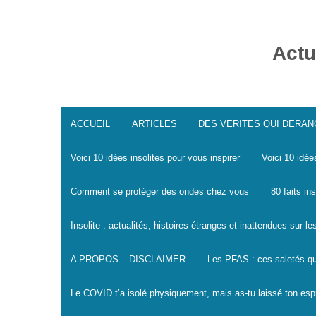
Skip
to
content
Actu
ACCUEIL
ARTICLES
DES VERITES QUI DERA
Voici 10 idées insolites pour vous inspirer
Voici 10 idée
Comment se protéger des ondes chez vous
80 faits in
Insolite : actualités, histoires étranges et inattendues sur 
A PROPOS – DISCLAIMER
Les PFAS : ces saletés qu
Le COVID t’a isolé physiquement, mais as-tu laissé ton espr