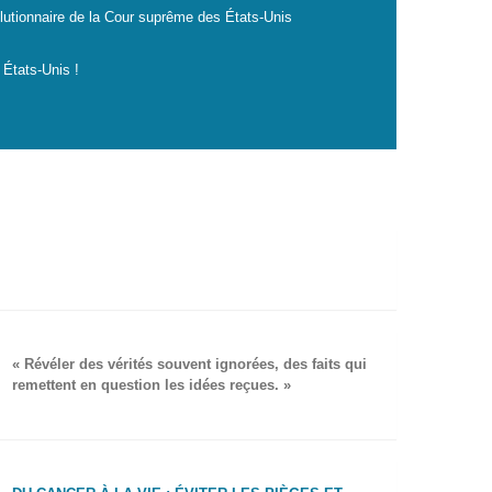
lutionnaire de la Cour suprême des États-Unis
 États-Unis !
« Révéler des vérités souvent ignorées, des faits qui
remettent en question les idées reçues. »