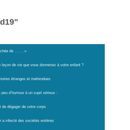
id19"
cachée de ……..»
e leçon de vie que vous donneriez à votre enfant ?
istoires étranges et inattendues
 peu d’humour à un sujet sérieux :
t de dégager de votre corps
r a infecté des sociétés entières