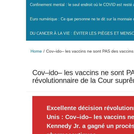
Confinement mental : le seul endroit où le COVID est resté
Euro numérique : Ce que personne ne te dit sur la monnaie 
DU CANCER À LA VIE : ÉVITER LES PIÈGES ET MEN
Home
Cov–ido– les vaccins ne sont PAS des vaccins.
Cov–ido– les vaccins ne sont P
révolutionnaire de la Cour supr
Excellente décision révolution
Unis : Cov–ido– les vaccins ne
Kennedy Jr. a gagné un procès