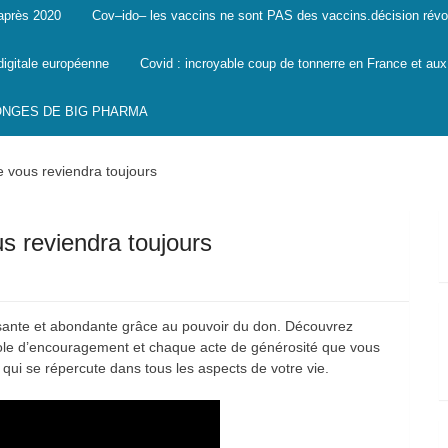
 après 2020
Cov–ido– les vaccins ne sont PAS des vaccins.décision révo
digitale européenne
Covid : incroyable coup de tonnerre en France et aux
SONGES DE BIG PHARMA
e vous reviendra toujours
s reviendra toujours
ssante et abondante grâce au pouvoir du don. Découvrez
le d’encouragement et chaque acte de générosité que vous
qui se répercute dans tous les aspects de votre vie.