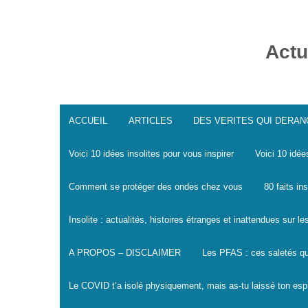
Skip
to
content
Actu
ACCUEIL
ARTICLES
DES VERITES QUI DERA
Voici 10 idées insolites pour vous inspirer
Voici 10 idée
Comment se protéger des ondes chez vous
80 faits in
Insolite : actualités, histoires étranges et inattendues sur 
A PROPOS – DISCLAIMER
Les PFAS : ces saletés qu
Le COVID t’a isolé physiquement, mais as-tu laissé ton espr