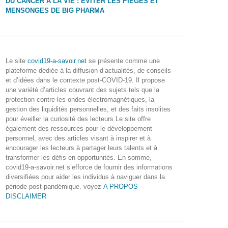
DU CANCER À LA VIE : ÉVITER LES PIÈGES ET
MENSONGES DE BIG PHARMA
Le site
covid19-a-savoir.net
se présente comme une
plateforme dédiée à la diffusion d’actualités, de conseils
et d’idées dans le contexte post-COVID-19. Il propose
une variété d’articles couvrant des sujets tels que la
protection contre les ondes électromagnétiques, la
gestion des liquidités personnelles, et des faits insolites
pour éveiller la curiosité des lecteurs.Le site offre
également des ressources pour le développement
personnel, avec des articles visant à inspirer et à
encourager les lecteurs à partager leurs talents et à
transformer les défis en opportunités. En somme,
covid19-a-savoir.net s’efforce de fournir des informations
diversifiées pour aider les individus à naviguer dans la
période post-pandémique. voyez
A PROPOS –
DISCLAIMER