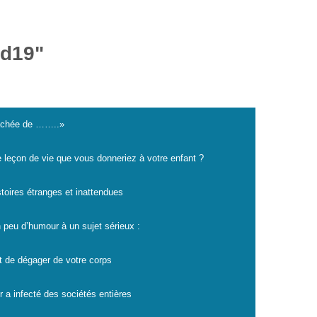
id19"
cachée de ……..»
e leçon de vie que vous donneriez à votre enfant ?
istoires étranges et inattendues
 peu d’humour à un sujet sérieux :
t de dégager de votre corps
r a infecté des sociétés entières