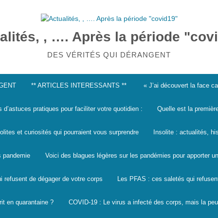
alités, , …. Après la période "cov
DES VÉRITÉS QUI DÉRANGENT
NGENT
** ARTICLES INTERESSANTS **
« J’ai découvert la face 
s d’astuces pratiques pour faciliter votre quotidien :
Quelle est la premièr
solites et curiosités qui pourraient vous surprendre
Insolite : actualités, h
les pandemie
Voici des blagues légères sur les pandémies pour apporter un
i refusent de dégager de votre corps
Les PFAS : ces saletés qui refusen
it en quarantaine ?
COVID-19 : Le virus a infecté des corps, mais la peu