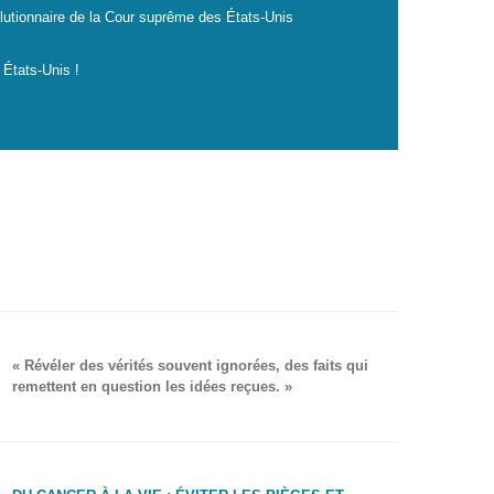
lutionnaire de la Cour suprême des États-Unis
 États-Unis !
« Révéler des vérités souvent ignorées, des faits qui
remettent en question les idées reçues. »