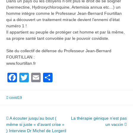
Dans un pays où les citoyens n’ont plus le droit de se soigner
(Ivermectine, Hydroxychloroquine, Artemisia annua etc…) un
homme intègre comme le Professeur Jean-Bernard Fourtillan
qui a découvert un traitement miracle devient l’ennemi d’état
numéro 1 !
Il appartient au peuple de protéger cet homme et par là même,
sa propre santé tant convoitée par le pouvoir covidiste.
Site du collectif de défense du Professeur Jean-Bernard
FOURTILLAN :
www.fourtillan.fr
Facebook
Twitter
Email
Partager
covid19
Navigation
A écouter jusqu’au bout (
La thérapie génique n’est pas
même si juste « d’avant crise »
un vaccin
de
) Interview Dr Michel de Lorgeril