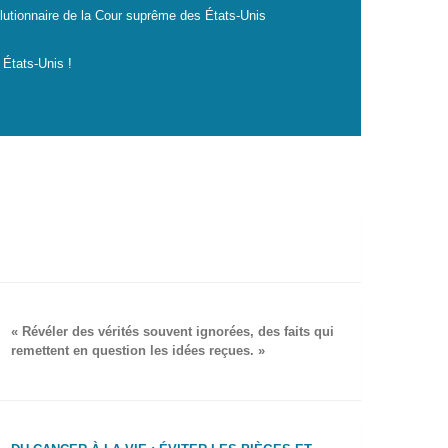
lutionnaire de la Cour suprême des États-Unis
 États-Unis !
« Révéler des vérités souvent ignorées, des faits qui
remettent en question les idées reçues. »