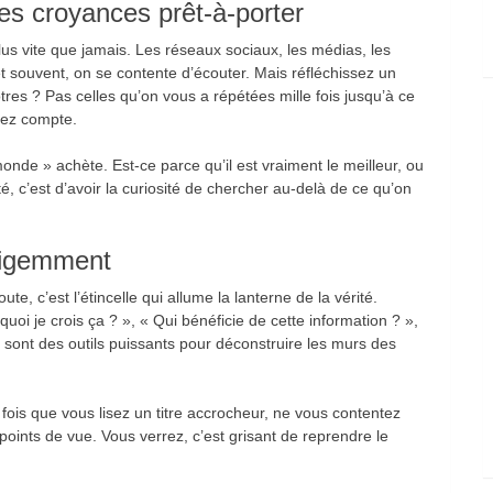
des croyances prêt-à-porter
us vite que jamais. Les réseaux sociaux, les médias, les
et souvent, on se contente d’écouter. Mais réfléchissez un
res ? Pas celles qu’on vous a répétées mille fois jusqu’à ce
iez compte.
onde » achète. Est-ce parce qu’il est vraiment le meilleur, ou
té, c’est d’avoir la curiosité de chercher au-delà de ce qu’on
lligemment
ute, c’est l’étincelle qui allume la lanterne de la vérité.
i je crois ça ? », « Qui bénéficie de cette information ? »,
Ce sont des outils puissants pour déconstruire les murs des
ois que vous lisez un titre accrocheur, ne vous contentez
points de vue. Vous verrez, c’est grisant de reprendre le