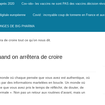
 après 2020
Cov–ido– les vaccins ne sont PAS des vaccins.décision révo
digitale européenne
Covid : incroyable coup de tonnerre en France et aux
SONGES DE BIG PHARMA
ra de croire tout ce qu’on nous dit.
uand on arrêtera de croire
n monde où chaque pensée que vous avez est authentique, où
es par des informations martelées en boucle. Un monde où
e que vous avez pris le temps de réfléchir, de douter, de
 normale ». Non pas un retour aux routines d’avant, mais un