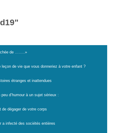
id19"
cachée de ……..»
e leçon de vie que vous donneriez à votre enfant ?
istoires étranges et inattendues
 peu d’humour à un sujet sérieux :
t de dégager de votre corps
r a infecté des sociétés entières