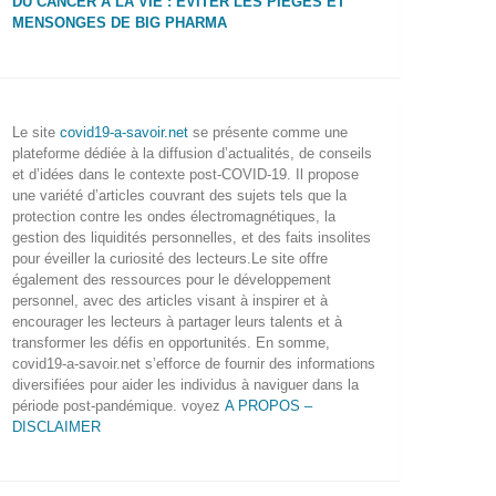
DU CANCER À LA VIE : ÉVITER LES PIÈGES ET
MENSONGES DE BIG PHARMA
Le site
covid19-a-savoir.net
se présente comme une
plateforme dédiée à la diffusion d’actualités, de conseils
et d’idées dans le contexte post-COVID-19. Il propose
une variété d’articles couvrant des sujets tels que la
protection contre les ondes électromagnétiques, la
gestion des liquidités personnelles, et des faits insolites
pour éveiller la curiosité des lecteurs.Le site offre
également des ressources pour le développement
personnel, avec des articles visant à inspirer et à
encourager les lecteurs à partager leurs talents et à
transformer les défis en opportunités. En somme,
covid19-a-savoir.net s’efforce de fournir des informations
diversifiées pour aider les individus à naviguer dans la
période post-pandémique. voyez
A PROPOS –
DISCLAIMER