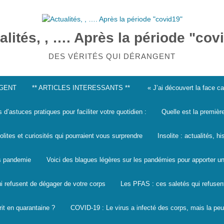
alités, , …. Après la période "cov
DES VÉRITÉS QUI DÉRANGENT
NGENT
** ARTICLES INTERESSANTS **
« J’ai découvert la face 
s d’astuces pratiques pour faciliter votre quotidien :
Quelle est la premièr
solites et curiosités qui pourraient vous surprendre
Insolite : actualités, h
les pandemie
Voici des blagues légères sur les pandémies pour apporter un
i refusent de dégager de votre corps
Les PFAS : ces saletés qui refusen
it en quarantaine ?
COVID-19 : Le virus a infecté des corps, mais la peu