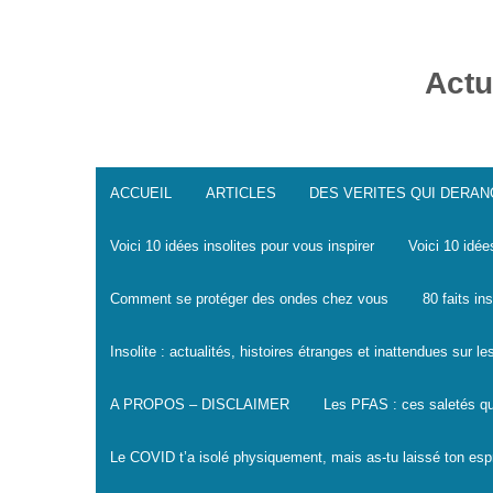
Skip
to
content
Actu
ACCUEIL
ARTICLES
DES VERITES QUI DERA
Voici 10 idées insolites pour vous inspirer
Voici 10 idée
Comment se protéger des ondes chez vous
80 faits in
Insolite : actualités, histoires étranges et inattendues sur 
A PROPOS – DISCLAIMER
Les PFAS : ces saletés qu
Le COVID t’a isolé physiquement, mais as-tu laissé ton espr