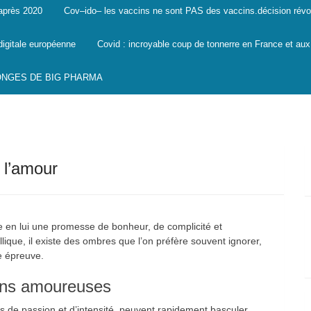
 après 2020
Cov–ido– les vaccins ne sont PAS des vaccins.décision révo
digitale européenne
Covid : incroyable coup de tonnerre en France et aux
SONGES DE BIG PHARMA
 l’amour
 en lui une promesse de bonheur, de complicité et
lique, il existe des ombres que l’on préfère souvent ignorer,
e épreuve.
ions amoureuses
 de passion et d’intensité, peuvent rapidement basculer