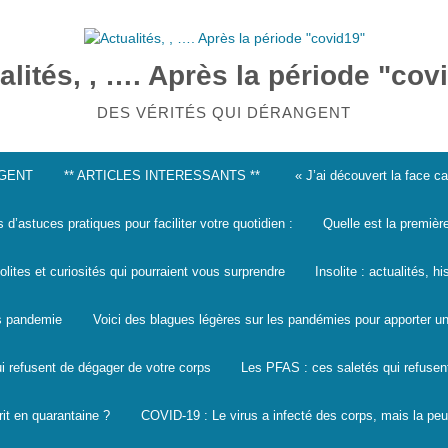
alités, , …. Après la période "cov
DES VÉRITÉS QUI DÉRANGENT
NGENT
** ARTICLES INTERESSANTS **
« J’ai découvert la face 
s d’astuces pratiques pour faciliter votre quotidien :
Quelle est la premièr
solites et curiosités qui pourraient vous surprendre
Insolite : actualités, h
les pandemie
Voici des blagues légères sur les pandémies pour apporter un
i refusent de dégager de votre corps
Les PFAS : ces saletés qui refusen
it en quarantaine ?
COVID-19 : Le virus a infecté des corps, mais la peu