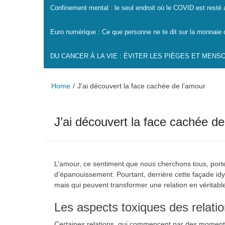
Confinement mental : le seul endroit où le COVID est resté
Euro numérique : Ce que personne ne te dit sur la monnaie 
DU CANCER À LA VIE : ÉVITER LES PIÈGES ET MEN
Home
J’ai découvert la face cachée de l’amour
J’ai découvert la face cachée de
L’amour, ce sentiment que nous cherchons tous, porte
d’épanouissement. Pourtant, derrière cette façade idyl
mais qui peuvent transformer une relation en véritabl
Les aspects toxiques des relat
Certaines relations, qui commencent par des moments