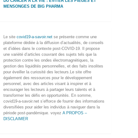
DU CANCER À LA VIE : ÉVITER LES PIÈGES ET
MENSONGES DE BIG PHARMA
Le site
covid19-a-savoir.net
se présente comme une
plateforme dédiée à la diffusion d’actualités, de conseils
et d’idées dans le contexte post-COVID-19. Il propose
une variété d’articles couvrant des sujets tels que la
protection contre les ondes électromagnétiques, la
gestion des liquidités personnelles, et des faits insolites
pour éveiller la curiosité des lecteurs.Le site offre
également des ressources pour le développement
personnel, avec des articles visant à inspirer et à
encourager les lecteurs à partager leurs talents et à
transformer les défis en opportunités. En somme,
covid19-a-savoir.net s’efforce de fournir des informations
diversifiées pour aider les individus à naviguer dans la
période post-pandémique. voyez
A PROPOS –
DISCLAIMER