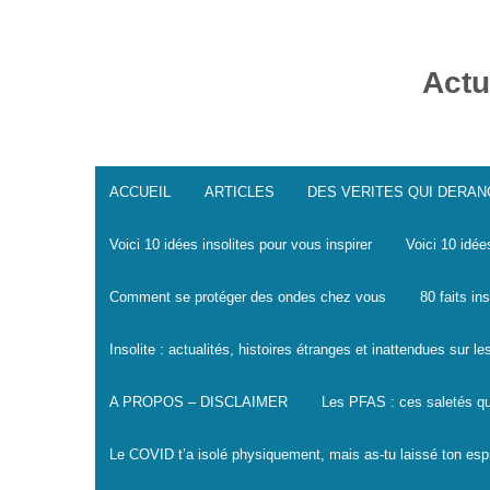
Skip
to
content
Actu
ACCUEIL
ARTICLES
DES VERITES QUI DERA
Voici 10 idées insolites pour vous inspirer
Voici 10 idée
Comment se protéger des ondes chez vous
80 faits in
Insolite : actualités, histoires étranges et inattendues sur 
A PROPOS – DISCLAIMER
Les PFAS : ces saletés qu
Le COVID t’a isolé physiquement, mais as-tu laissé ton espr