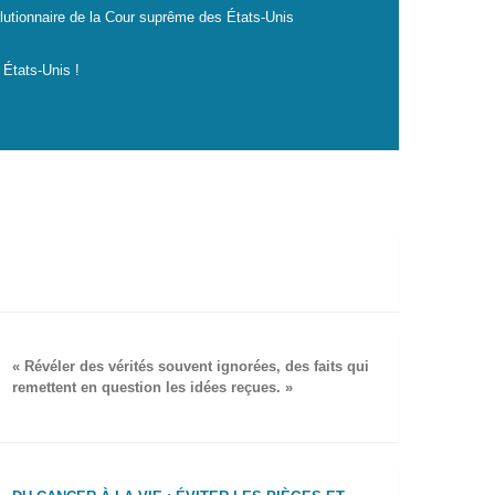
lutionnaire de la Cour suprême des États-Unis
 États-Unis !
« Révéler des vérités souvent ignorées, des faits qui
remettent en question les idées reçues. »