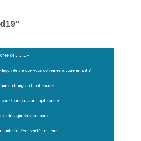
id19"
cachée de ……..»
e leçon de vie que vous donneriez à votre enfant ?
istoires étranges et inattendues
 peu d’humour à un sujet sérieux :
t de dégager de votre corps
r a infecté des sociétés entières