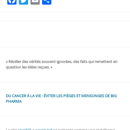
« Révéler des vérités souvent ignorées, des faits qui remettent en
question les idées reçues. »
DU CANCER À LA VIE : ÉVITER LES PIÈGES ET MENSONGES DE BIG
PHARMA
Le site
covid19-a-savoir.net
se présente comme une plateforme