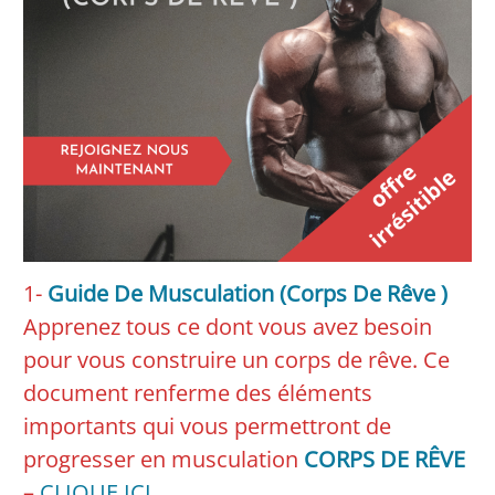
1-
Guide De Musculation (Corps De Rêve )
Apprenez tous ce dont vous avez besoin
pour vous construire un corps de rêve. Ce
document renferme des éléments
importants qui vous permettront de
progresser en musculation
CORPS DE RÊVE
–
CLIQUE ICI