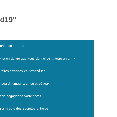
id19"
cachée de ……..»
e leçon de vie que vous donneriez à votre enfant ?
istoires étranges et inattendues
 peu d’humour à un sujet sérieux :
t de dégager de votre corps
r a infecté des sociétés entières