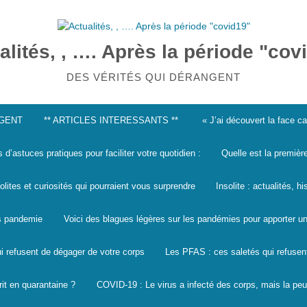
alités, , …. Après la période "cov
DES VÉRITÉS QUI DÉRANGENT
NGENT
** ARTICLES INTERESSANTS **
« J’ai découvert la face 
s d’astuces pratiques pour faciliter votre quotidien :
Quelle est la premièr
solites et curiosités qui pourraient vous surprendre
Insolite : actualités, h
les pandemie
Voici des blagues légères sur les pandémies pour apporter un
i refusent de dégager de votre corps
Les PFAS : ces saletés qui refusen
it en quarantaine ?
COVID-19 : Le virus a infecté des corps, mais la peu