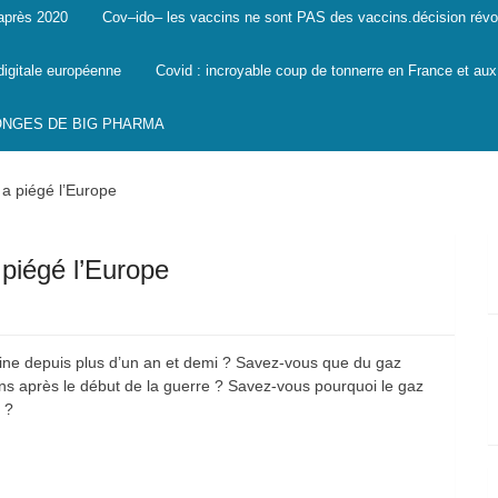
 après 2020
Cov–ido– les vaccins ne sont PAS des vaccins.décision révo
digitale européenne
Covid : incroyable coup de tonnerre en France et aux
SONGES DE BIG PHARMA
a piégé l’Europe
piégé l’Europe
ine depuis plus d’un an et demi ? Savez-vous que du gaz
iens après le début de la guerre ? Savez-vous pourquoi le gaz
 ?