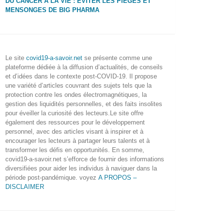
DU CANCER À LA VIE : ÉVITER LES PIÈGES ET
MENSONGES DE BIG PHARMA
Le site
covid19-a-savoir.net
se présente comme une
plateforme dédiée à la diffusion d’actualités, de conseils
et d’idées dans le contexte post-COVID-19. Il propose
une variété d’articles couvrant des sujets tels que la
protection contre les ondes électromagnétiques, la
gestion des liquidités personnelles, et des faits insolites
pour éveiller la curiosité des lecteurs.Le site offre
également des ressources pour le développement
personnel, avec des articles visant à inspirer et à
encourager les lecteurs à partager leurs talents et à
transformer les défis en opportunités. En somme,
covid19-a-savoir.net s’efforce de fournir des informations
diversifiées pour aider les individus à naviguer dans la
période post-pandémique. voyez
A PROPOS –
DISCLAIMER