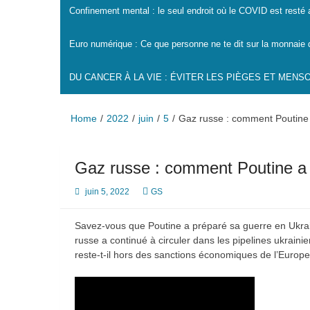
Confinement mental : le seul endroit où le COVID est resté
Euro numérique : Ce que personne ne te dit sur la monnaie 
DU CANCER À LA VIE : ÉVITER LES PIÈGES ET MEN
Home
2022
juin
5
Gaz russe : comment Poutine 
Gaz russe : comment Poutine a 
juin 5, 2022
GS
Savez-vous que Poutine a préparé sa guerre en Ukra
russe a continué à circuler dans les pipelines ukrain
reste-t-il hors des sanctions économiques de l’Europe