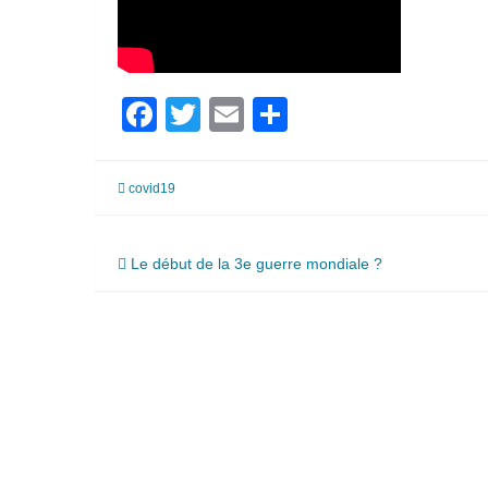
Facebook
Twitter
Email
Partager
covid19
Navigation
Le début de la 3e guerre mondiale ?
de
l’article