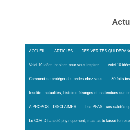
Skip
to
content
Actu
ACCUEIL
ARTICLES
DES VERITES QUI DERA
Voici 10 idées insolites pour vous inspirer
Voici 10 idée
Comment se protéger des ondes chez vous
80 faits in
Insolite : actualités, histoires étranges et inattendues sur 
A PROPOS – DISCLAIMER
Les PFAS : ces saletés qu
Le COVID t’a isolé physiquement, mais as-tu laissé ton espr