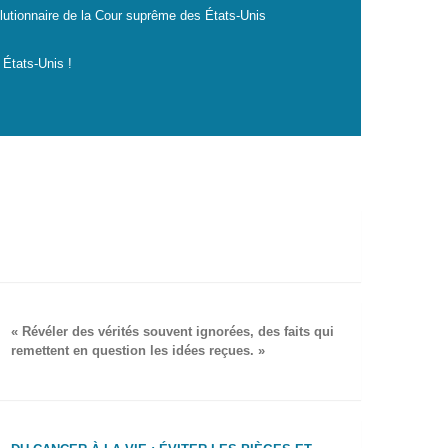
lutionnaire de la Cour suprême des États-Unis
 États-Unis !
« Révéler des vérités souvent ignorées, des faits qui
remettent en question les idées reçues. »