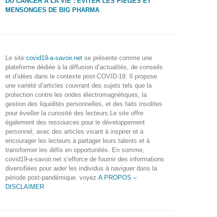
DU CANCER À LA VIE : ÉVITER LES PIÈGES ET
MENSONGES DE BIG PHARMA
Le site
covid19-a-savoir.net
se présente comme une
plateforme dédiée à la diffusion d’actualités, de conseils
et d’idées dans le contexte post-COVID-19. Il propose
une variété d’articles couvrant des sujets tels que la
protection contre les ondes électromagnétiques, la
gestion des liquidités personnelles, et des faits insolites
pour éveiller la curiosité des lecteurs.Le site offre
également des ressources pour le développement
personnel, avec des articles visant à inspirer et à
encourager les lecteurs à partager leurs talents et à
transformer les défis en opportunités. En somme,
covid19-a-savoir.net s’efforce de fournir des informations
diversifiées pour aider les individus à naviguer dans la
période post-pandémique. voyez
A PROPOS –
DISCLAIMER