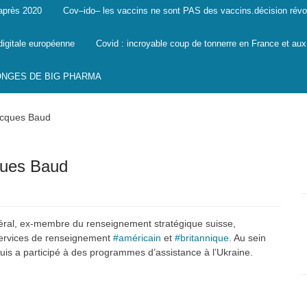
 après 2020
Cov–ido– les vaccins ne sont PAS des vaccins.décision révo
digitale européenne
Covid : incroyable coup de tonnerre en France et aux
SONGES DE BIG PHARMA
acques Baud
ques Baud
éral, ex-membre du renseignement stratégique suisse,
s services de renseignement
#américain
et
#britannique
. Au sein
is a participé à des programmes d’assistance à l’Ukraine.