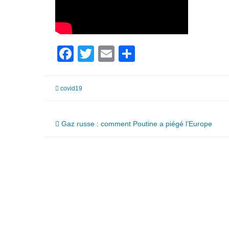
Facebook
Twitter
Email
Partager
covid19
Navigation
Gaz russe : comment Poutine a piégé l’Europe
de
l’article