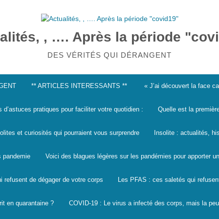
alités, , …. Après la période "cov
DES VÉRITÉS QUI DÉRANGENT
NGENT
** ARTICLES INTERESSANTS **
« J’ai découvert la face 
s d’astuces pratiques pour faciliter votre quotidien :
Quelle est la premièr
solites et curiosités qui pourraient vous surprendre
Insolite : actualités, h
les pandemie
Voici des blagues légères sur les pandémies pour apporter un
i refusent de dégager de votre corps
Les PFAS : ces saletés qui refusen
it en quarantaine ?
COVID-19 : Le virus a infecté des corps, mais la peu