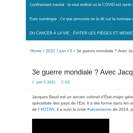
Confinement mental : le seul endroit où le COVID est resté
Euro numérique : Ce que personne ne te dit sur la monnaie 
DU CANCER À LA VIE : ÉVITER LES PIÈGES ET MEN
Home
2022
juin
5
3e guerre mondiale ? Avec J
3e guerre mondiale ? Avec Jac
juin 5, 2022
GS
Jacques Baud est un ancien colonel d’État-major gén
spécialiste des pays de l’Est. Il a été formé dans le
de l’
#OTAN
, il a suivi la crise
#ukrainienne
de 2014, pu