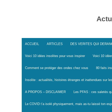
Skip
to
content
Actu
ACCUEIL
ARTICLES
DES VERITES QUI DERA
Voici 10 idées insolites pour vous inspirer
Voici 10 idée
Comment se protéger des ondes chez vous
80 faits in
Insolite : actualités, histoires étranges et inattendues sur 
A PROPOS – DISCLAIMER
Les PFAS : ces saletés qu
Le COVID t’a isolé physiquement, mais as-tu laissé ton espr