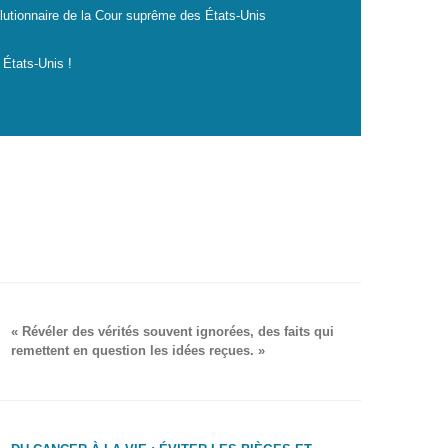
lutionnaire de la Cour suprême des États-Unis
 États-Unis !
« Révéler des vérités souvent ignorées, des faits qui
remettent en question les idées reçues. »