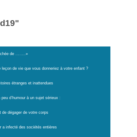
id19"
cachée de ……..»
e leçon de vie que vous donneriez à votre enfant ?
istoires étranges et inattendues
 peu d’humour à un sujet sérieux :
t de dégager de votre corps
r a infecté des sociétés entières