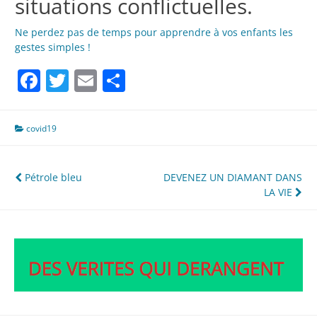
situations conflictuelles.
Ne perdez pas de temps pour apprendre à vos enfants les
gestes simples !
Facebook
Twitter
Email
Partager
covid19
Navigation
Pétrole bleu
DEVENEZ UN DIAMANT DANS
LA VIE
de
l’article