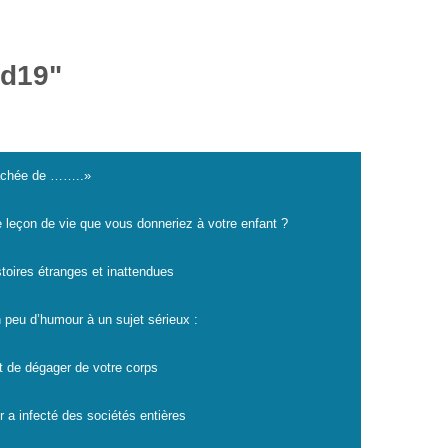
id19"
cachée de ……..»
e leçon de vie que vous donneriez à votre enfant ?
istoires étranges et inattendues
 peu d’humour à un sujet sérieux :
t de dégager de votre corps
r a infecté des sociétés entières