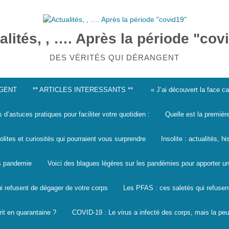
alités, , …. Après la période "cov
DES VÉRITÉS QUI DÉRANGENT
NGENT
** ARTICLES INTERESSANTS **
« J’ai découvert la face 
s d’astuces pratiques pour faciliter votre quotidien :
Quelle est la premièr
solites et curiosités qui pourraient vous surprendre
Insolite : actualités, h
les pandemie
Voici des blagues légères sur les pandémies pour apporter un
i refusent de dégager de votre corps
Les PFAS : ces saletés qui refusen
it en quarantaine ?
COVID-19 : Le virus a infecté des corps, mais la peu