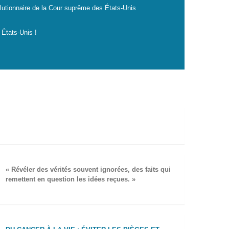
lutionnaire de la Cour suprême des États-Unis
 États-Unis !
« Révéler des vérités souvent ignorées, des faits qui
remettent en question les idées reçues. »