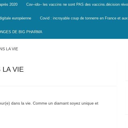
 après 2020
Cov–ido– les vaccins ne sont PAS des vaccins.décision révo
digitale européenne
Covid : incroyable coup de tonnerre en France et aux
SONGES DE BIG PHARMA
S LA VIE
LA VIE
leur(e) dans la vie. Comme un diamant soyez unique et