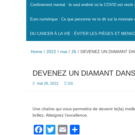
Confinement mental : le seul endroit où le COVID est resté
Euro numérique : Ce que personne ne te dit sur la monnaie 
DU CANCER À LA VIE : ÉVITER LES PIÈGES ET MEN
Home
2022
mai
26
DEVENEZ UN DIAMANT DAN
DEVENEZ UN DIAMANT DANS 
mai 26, 2022
GS
Une chaîne qui vous permettra de devenir le(la) meil
brillez. Atteignez l’excellence.
Facebook
Twitter
Email
Partager