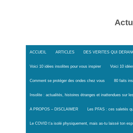
Skip
to
content
Actu
ACCUEIL
ARTICLES
DES VERITES QUI DERA
Voici 10 idées insolites pour vous inspirer
Voici 10 idée
Comment se protéger des ondes chez vous
80 faits in
Insolite : actualités, histoires étranges et inattendues sur 
A PROPOS – DISCLAIMER
Les PFAS : ces saletés qu
Le COVID t’a isolé physiquement, mais as-tu laissé ton espr