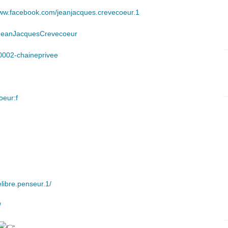
www.facebook.com/jeanjacques.crevecoeur.1
el/JeanJacquesCrevecoeur
n0002-chaineprivee
oeur:f
libre.penseur.1/
/