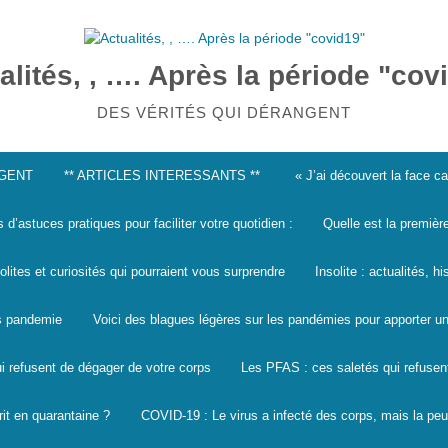
alités, , …. Après la période "cov
DES VÉRITÉS QUI DÉRANGENT
NGENT
** ARTICLES INTERESSANTS **
« J’ai découvert la face 
s d’astuces pratiques pour faciliter votre quotidien :
Quelle est la premièr
solites et curiosités qui pourraient vous surprendre
Insolite : actualités, h
les pandemie
Voici des blagues légères sur les pandémies pour apporter un
i refusent de dégager de votre corps
Les PFAS : ces saletés qui refusen
it en quarantaine ?
COVID-19 : Le virus a infecté des corps, mais la peu