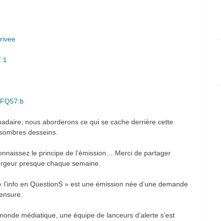
rivee
7:1
IFQ57:b
adaire, nous aborderons ce qui se cache derrière cette
s sombres desseins.
connaissez le principe de l’émission… Merci de partager
bergeur presque chaque semaine.
’info en QuestionS » est une émission née d’une demande
censure.
e monde médiatique, une équipe de lanceurs d’alerte s’est