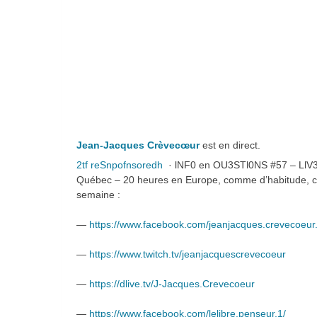
Jean-Jacques Crèvecœur
est en direct.
2tf reSnpofnsoredh
· lNF0 en OU3STl0NS #57 – LlV3 a
Québec – 20 heures en Europe, comme d’habitude, ce j
semaine :
—
https://www.facebook.com/jeanjacques.crevecoeur
—
https://www.twitch.tv/jeanjacquescrevecoeur
—
https://dlive.tv/J-Jacques.Crevecoeur
—
https://www.facebook.com/lelibre.penseur.1/