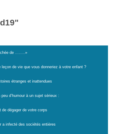
id19"
cachée de ……..»
e leçon de vie que vous donneriez à votre enfant ?
istoires étranges et inattendues
 peu d’humour à un sujet sérieux :
t de dégager de votre corps
r a infecté des sociétés entières