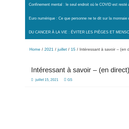
Confinement mental : le seul endroit où le COVID est resté
Euro numérique : Ce que personne ne te dit sur la monnaie 
DU CANCER À LA VIE : ÉVITER LES PIÈGES ET MEN
Home
2021
juillet
15
Intéressant à savoir – (en d
Intéressant à savoir – (en direct
juillet 15, 2021
GS