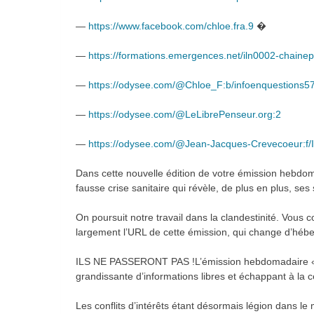
—
https://www.facebook.com/chloe.fra.9
�
—
https://formations.emergences.net/iln0002-chainep
—
https://odysee.com/@Chloe_F:b/infoenquestions5
—
https://odysee.com/@LeLibrePenseur.org:2
—
https://odysee.com/@Jean-Jacques-Crevecoeur:f/
Dans cette nouvelle édition de votre émission hebdom
fausse crise sanitaire qui révèle, de plus en plus, se
On poursuit notre travail dans la clandestinité. Vous 
largement l’URL de cette émission, qui change d’hé
ILS NE PASSERONT PAS !L’émission hebdomadaire « l
grandissante d’informations libres et échappant à la 
Les conflits d’intérêts étant désormais légion dans l