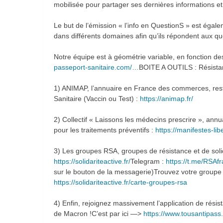
mobilisée pour partager ses dernières informations et 
Le but de l’émission « l’info en QuestionS » est égalem
dans différents domaines afin qu’ils répondent aux qu
Notre équipe est à géométrie variable, en fonction de
passeport-sanitaire.com/…
BOITE A OUTILS : Résistan
1) ANIMAP, l’annuaire en France des commerces, resta
Sanitaire (Vaccin ou Test) :
https://animap.fr/
2) Collectif « Laissons les médecins prescrire », an
pour les traitements préventifs :
https://manifestes-li
3) Les groupes RSA, groupes de résistance et de soli
https://solidariteactive.fr/
Telegram :
https://t.me/RSAf
sur le bouton de la messagerie)Trouvez votre groupe lo
https://solidariteactive.fr/carte-groupes-rsa
4) Enfin, rejoignez massivement l’application de rési
de Macron !C’est par ici —>
https://www.tousantipass.