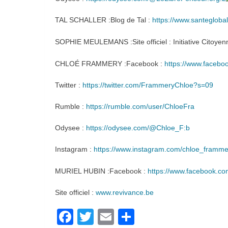
TAL SCHALLER :Blog de Tal :
https://www.santeglobal
SOPHIE MEULEMANS :Site officiel : Initiative Citoyen
CHLOÉ FRAMMERY :Facebook :
https://www.faceboo
Twitter :
https://twitter.com/FrammeryChloe?s=09
Rumble :
https://rumble.com/user/ChloeFra
Odysee :
https://odysee.com/@Chloe_F:b
Instagram :
https://www.instagram.com/chloe_framme
MURIEL HUBIN :Facebook :
https://www.facebook.c
Site officiel :
www.revivance.be
Facebook
Twitter
Email
Partager