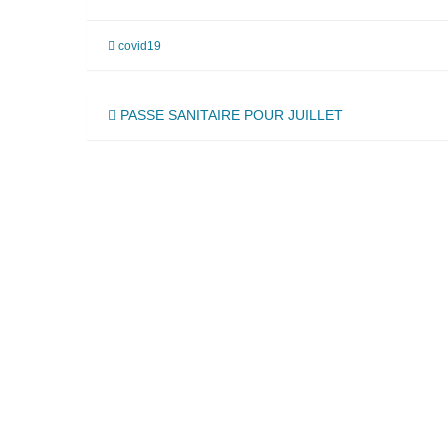
covid19
Navigation
PASSE SANITAIRE POUR JUILLET
de
l’article