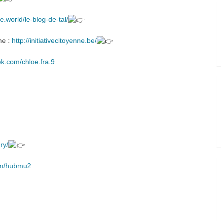
e.world/le-blog-de-tal/
ne :
http://initiativecitoyenne.be/
k.com/chloe.fra.9
ry/
om/hubmu2