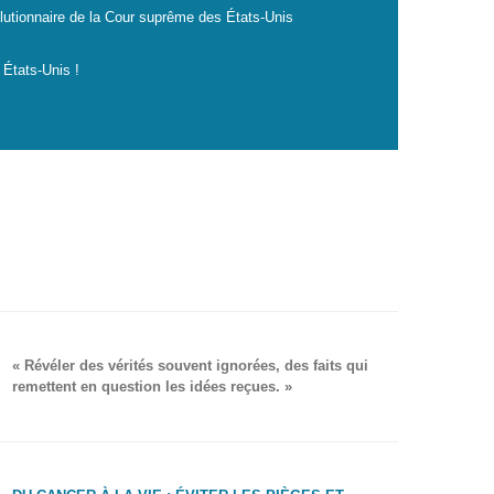
lutionnaire de la Cour suprême des États-Unis
 États-Unis !
« Révéler des vérités souvent ignorées, des faits qui
remettent en question les idées reçues. »