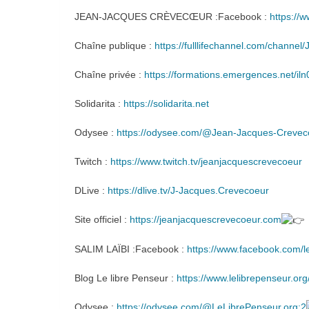
JEAN-JACQUES CRÈVECŒUR :Facebook :
https://
Chaîne publique :
https://fulllifechannel.com/chann
Chaîne privée :
https://formations.emergences.net/il
Solidarita :
https://solidarita.net
Odysee :
https://odysee.com/@Jean-Jacques-Crevec
Twitch :
https://www.twitch.tv/jeanjacquescrevecoeur
DLive :
https://dlive.tv/J-Jacques.Crevecoeur
Site officiel :
https://jeanjacquescrevecoeur.com
SALIM LAÏBI :Facebook :
https://www.facebook.com/le
Blog Le libre Penseur :
https://www.lelibrepenseur.org
Odysee :
https://odysee.com/@LeLibrePenseur.org:2