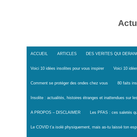
Skip
to
content
Actu
ACCUEIL
ARTICLES
DES VERITES QUI DERA
Voici 10 idées insolites pour vous inspirer
Voici 10 idée
Comment se protéger des ondes chez vous
80 faits in
Insolite : actualités, histoires étranges et inattendues sur 
A PROPOS – DISCLAIMER
Les PFAS : ces saletés qu
Le COVID t’a isolé physiquement, mais as-tu laissé ton espr