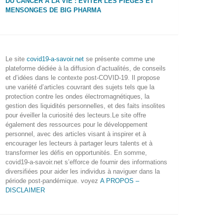
DU CANCER À LA VIE : ÉVITER LES PIÈGES ET
MENSONGES DE BIG PHARMA
Le site
covid19-a-savoir.net
se présente comme une
plateforme dédiée à la diffusion d’actualités, de conseils
et d’idées dans le contexte post-COVID-19. Il propose
une variété d’articles couvrant des sujets tels que la
protection contre les ondes électromagnétiques, la
gestion des liquidités personnelles, et des faits insolites
pour éveiller la curiosité des lecteurs.Le site offre
également des ressources pour le développement
personnel, avec des articles visant à inspirer et à
encourager les lecteurs à partager leurs talents et à
transformer les défis en opportunités. En somme,
covid19-a-savoir.net s’efforce de fournir des informations
diversifiées pour aider les individus à naviguer dans la
période post-pandémique. voyez
A PROPOS –
DISCLAIMER