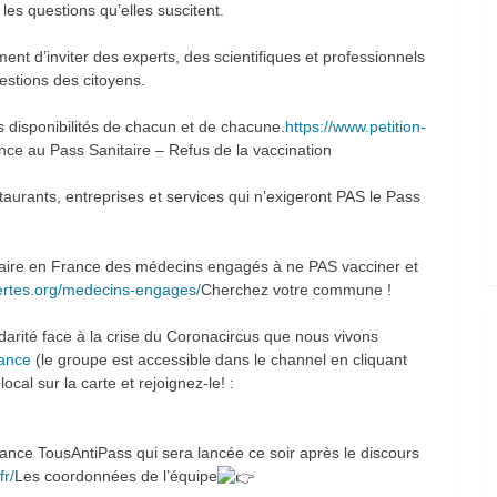
les questions qu’elles suscitent.
ent d’inviter des experts, des scientifiques et professionnels
estions des citoyens.
s disponibilités de chacun et de chacune.
https://www.petition-
ce au Pass Sanitaire – Refus de la vaccination
urants, entreprises et services qui n’exigeront PAS le Pass
nuaire en France des médecins engagés à ne PAS vacciner et
bertes.org/medecins-engages/
Cherchez votre commune !
darité face à la crise du Coronacircus que nous vivons
rance
(le groupe est accessible dans le channel en cliquant
cal sur la carte et rejoignez-le! :
stance TousAntiPass qui sera lancée ce soir après le discours
fr/
Les coordonnées de l’équipe