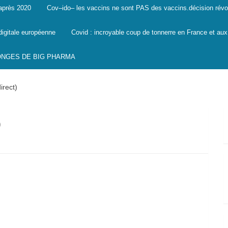
 après 2020
Cov–ido– les vaccins ne sont PAS des vaccins.décision révo
digitale européenne
Covid : incroyable coup de tonnerre en France et aux
SONGES DE BIG PHARMA
irect)
)