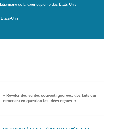
lutionnaire de la Cour suprême des États-Unis
 États-Unis !
« Révéler des vérités souvent ignorées, des faits qui
remettent en question les idées reçues. »