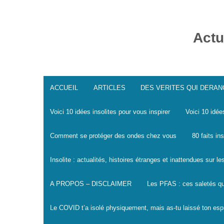
Skip
to
content
Actu
ACCUEIL
ARTICLES
DES VERITES QUI DERA
Voici 10 idées insolites pour vous inspirer
Voici 10 idée
Comment se protéger des ondes chez vous
80 faits in
Insolite : actualités, histoires étranges et inattendues sur 
A PROPOS – DISCLAIMER
Les PFAS : ces saletés qu
Le COVID t’a isolé physiquement, mais as-tu laissé ton espr