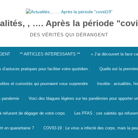
alités, , …. Après la période "cov
DES VÉRITÉS QUI DÉRANGENT
NGENT
** ARTICLES INTERESSANTS **
« J’ai découvert la face 
s d’astuces pratiques pour faciliter votre quotidien :
Quelle est la premièr
solites et curiosités qui pourraient vous surprendre
Insolite : actualités, h
les pandemie
Voici des blagues légères sur les pandémies pour apporter un
i refusent de dégager de votre corps
Les PFAS : ces saletés qui refusen
it en quarantaine ?
COVID-19 : Le virus a infecté des corps, mais la peu