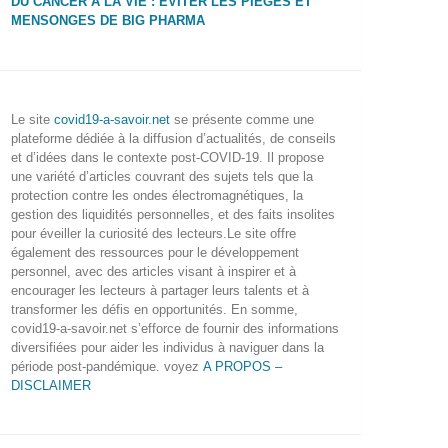
DU CANCER À LA VIE : ÉVITER LES PIÈGES ET
MENSONGES DE BIG PHARMA
Le site
covid19-a-savoir.net
se présente comme une
plateforme dédiée à la diffusion d’actualités, de conseils
et d’idées dans le contexte post-COVID-19. Il propose
une variété d’articles couvrant des sujets tels que la
protection contre les ondes électromagnétiques, la
gestion des liquidités personnelles, et des faits insolites
pour éveiller la curiosité des lecteurs.Le site offre
également des ressources pour le développement
personnel, avec des articles visant à inspirer et à
encourager les lecteurs à partager leurs talents et à
transformer les défis en opportunités. En somme,
covid19-a-savoir.net s’efforce de fournir des informations
diversifiées pour aider les individus à naviguer dans la
période post-pandémique. voyez
A PROPOS –
DISCLAIMER