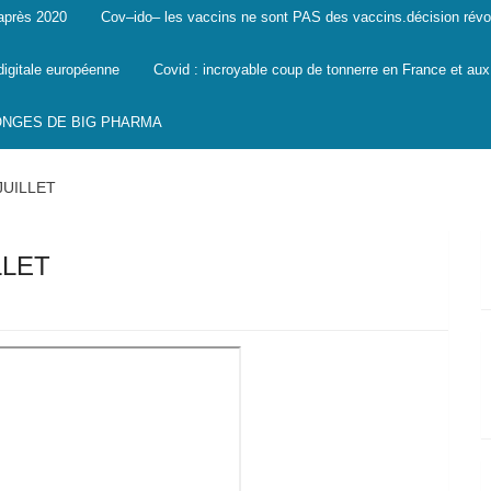
 après 2020
Cov–ido– les vaccins ne sont PAS des vaccins.décision révo
digitale européenne
Covid : incroyable coup de tonnerre en France et aux
SONGES DE BIG PHARMA
JUILLET
LLET