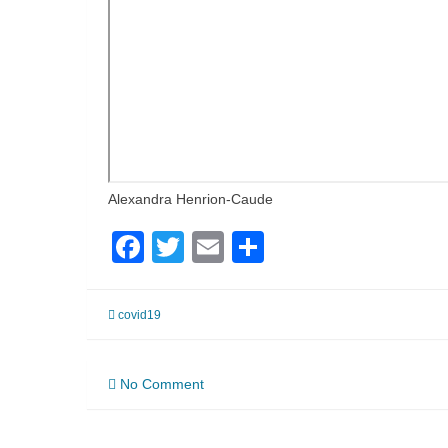
Alexandra Henrion-Caude
Facebook
Twitter
Email
Partager
covid19
Navigation
No Comment
de