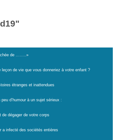
id19"
cachée de ……..»
e leçon de vie que vous donneriez à votre enfant ?
istoires étranges et inattendues
 peu d’humour à un sujet sérieux :
t de dégager de votre corps
r a infecté des sociétés entières