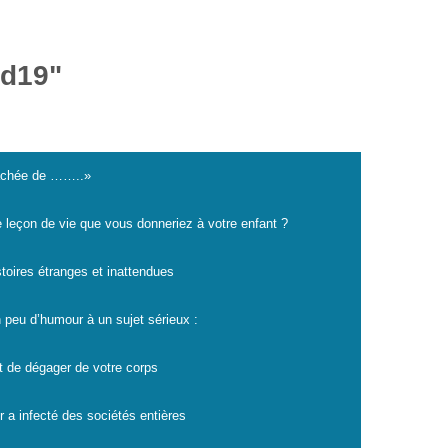
id19"
cachée de ……..»
e leçon de vie que vous donneriez à votre enfant ?
istoires étranges et inattendues
 peu d’humour à un sujet sérieux :
t de dégager de votre corps
r a infecté des sociétés entières