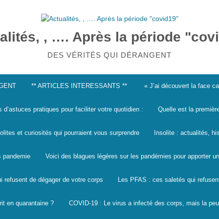
alités, , …. Après la période "cov
DES VÉRITÉS QUI DÉRANGENT
NGENT
** ARTICLES INTERESSANTS **
« J’ai découvert la face 
s d’astuces pratiques pour faciliter votre quotidien :
Quelle est la premièr
solites et curiosités qui pourraient vous surprendre
Insolite : actualités, h
les pandemie
Voici des blagues légères sur les pandémies pour apporter un
i refusent de dégager de votre corps
Les PFAS : ces saletés qui refusen
it en quarantaine ?
COVID-19 : Le virus a infecté des corps, mais la peu