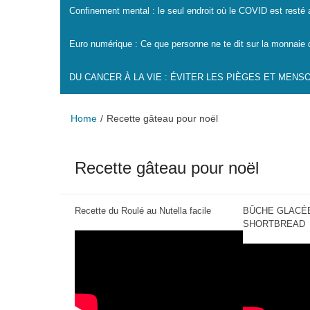
Confinement mental : le seul endroit où le COVID est resté
Euro numérique : Ce que personne ne te dit sur la monnaie 
DU CANCER À LA VIE : ÉVITER LES PIÈGES ET MEN
Home
Recette gâteau pour noël
Recette gâteau pour noël
Recette du Roulé au Nutella facile
BÛCHE GLACÉE
SHORTBREAD