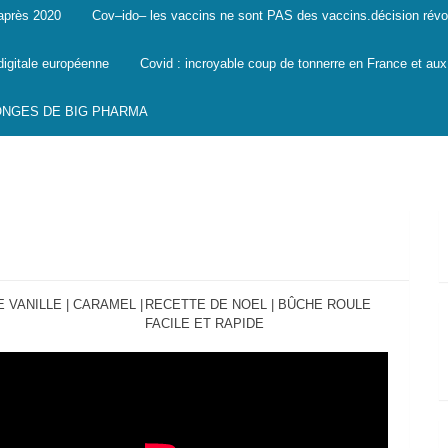
 après 2020
Cov–ido– les vaccins ne sont PAS des vaccins.décision révo
digitale européenne
Covid : incroyable coup de tonnerre en France et aux
SONGES DE BIG PHARMA
 VANILLE | CARAMEL |
RECETTE DE NOEL | BÛCHE ROULE
FACILE ET RAPIDE