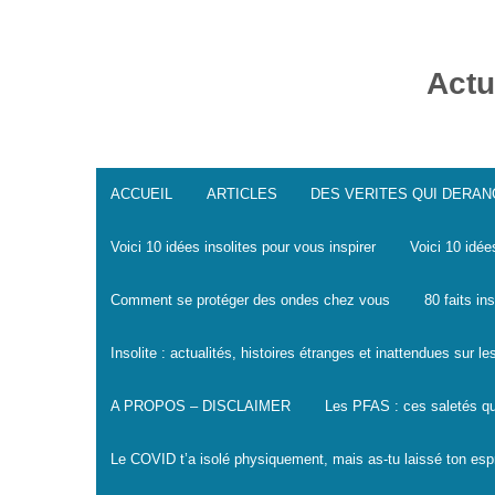
Skip
to
content
Actu
ACCUEIL
ARTICLES
DES VERITES QUI DERA
Voici 10 idées insolites pour vous inspirer
Voici 10 idée
Comment se protéger des ondes chez vous
80 faits in
Insolite : actualités, histoires étranges et inattendues sur 
A PROPOS – DISCLAIMER
Les PFAS : ces saletés qu
Le COVID t’a isolé physiquement, mais as-tu laissé ton espr