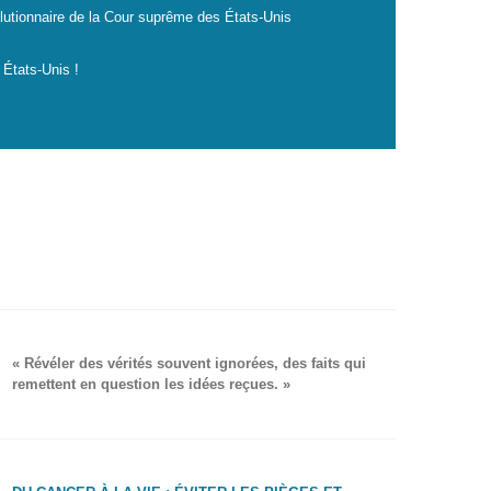
lutionnaire de la Cour suprême des États-Unis
 États-Unis !
« Révéler des vérités souvent ignorées, des faits qui
remettent en question les idées reçues. »