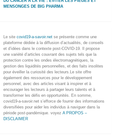
DU CANCER À LA VIE : ÉVITER LES PIÈGES ET
MENSONGES DE BIG PHARMA
Le site
covid19-a-savoir.net
se présente comme une
plateforme dédiée à la diffusion d’actualités, de conseils
et d’idées dans le contexte post-COVID-19. Il propose
une variété d’articles couvrant des sujets tels que la
protection contre les ondes électromagnétiques, la
gestion des liquidités personnelles, et des faits insolites
pour éveiller la curiosité des lecteurs.Le site offre
également des ressources pour le développement
personnel, avec des articles visant à inspirer et à
encourager les lecteurs à partager leurs talents et à
transformer les défis en opportunités. En somme,
covid19-a-savoir.net s’efforce de fournir des informations
diversifiées pour aider les individus à naviguer dans la
période post-pandémique. voyez
A PROPOS –
DISCLAIMER