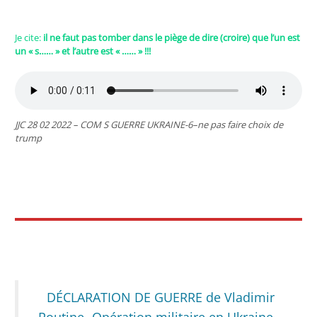
x
Je cite:
il ne faut pas tomber dans le piège de dire (croire) que l’un est
un « s…… » et l’autre est « …… » !!!
JJC 28 02 2022 – COM S GUERRE UKRAINE-6–ne pas faire choix de
trump
x
x
DÉCLARATION DE GUERRE de Vladimir