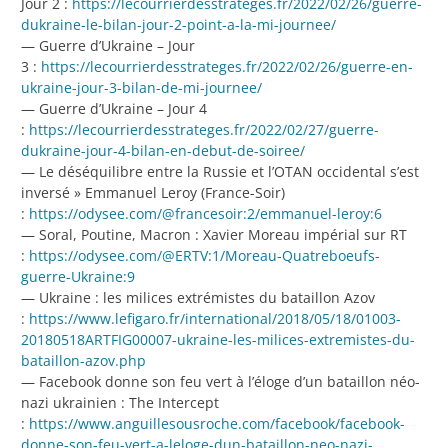
Jour 2 :
https://lecourrierdesstrateges.fr/2022/02/26/guerre-
dukraine-le-bilan-jour-2-point-a-la-mi-journee/
— Guerre d’Ukraine – Jour
3 :
https://lecourrierdesstrateges.fr/2022/02/26/guerre-en-
ukraine-jour-3-bilan-de-mi-journee/
— Guerre d’Ukraine – Jour 4
:
https://lecourrierdesstrateges.fr/2022/02/27/guerre-
dukraine-jour-4-bilan-en-debut-de-soiree/
— Le déséquilibre entre la Russie et l’OTAN occidental s’est
inversé » Emmanuel Leroy (France-Soir)
:
https://odysee.com/@francesoir:2/emmanuel-leroy:6
— Soral, Poutine, Macron : Xavier Moreau impérial sur RT
:
https://odysee.com/@ERTV:1/Moreau-Quatreboeufs-
guerre-Ukraine:9
— Ukraine : les milices extrémistes du bataillon Azov
:
https://www.lefigaro.fr/international/2018/05/18/01003-
20180518ARTFIG00007-ukraine-les-milices-extremistes-du-
bataillon-azov.php
— Facebook donne son feu vert à l’éloge d’un bataillon néo-
nazi ukrainien : The Intercept
:
https://www.anguillesousroche.com/facebook/facebook-
donne-son-feu-vert-a-leloge-dun-bataillon-neo-nazi-