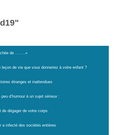
id19"
cachée de ……..»
e leçon de vie que vous donneriez à votre enfant ?
istoires étranges et inattendues
 peu d’humour à un sujet sérieux :
t de dégager de votre corps
r a infecté des sociétés entières