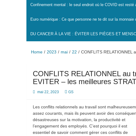
Confinement mental : le seul endroit où le COVID est resté
Euro numérique : Ce que personne ne te dit sur la monnaie 
DU CANCER À LA VIE : ÉVITER LES PIÈGES ET MEN
Home
2023
mai
22
CONFLITS RELATIONNEL au 
CONFLITS RELATIONNEL au tr
EVITER – les meilleures STR
mai 22, 2023
GS
Les conflits relationnels au travail sont malheureuse
assez courants, mais ils peuvent avoir des conséque
désastreuses sur la motivation, la productivité et
l’engagement des employés. C’est pourquoi il est
essentiel de savoir comment gérer ces conflits de