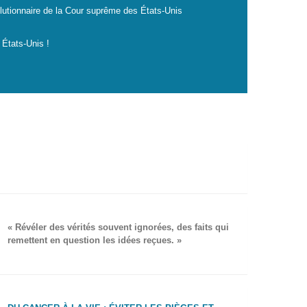
lutionnaire de la Cour suprême des États-Unis
 États-Unis !
« Révéler des vérités souvent ignorées, des faits qui
remettent en question les idées reçues. »