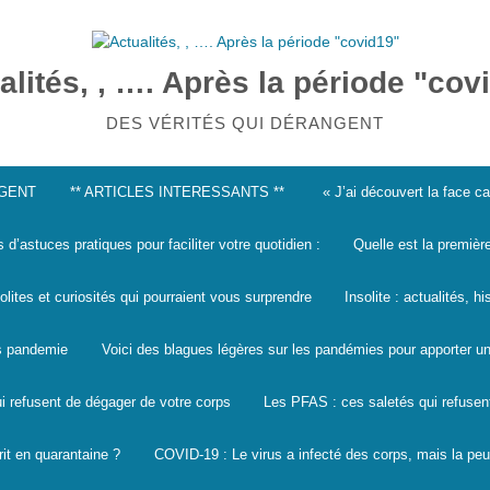
alités, , …. Après la période "cov
DES VÉRITÉS QUI DÉRANGENT
NGENT
** ARTICLES INTERESSANTS **
« J’ai découvert la face 
s d’astuces pratiques pour faciliter votre quotidien :
Quelle est la premièr
solites et curiosités qui pourraient vous surprendre
Insolite : actualités, h
les pandemie
Voici des blagues légères sur les pandémies pour apporter un
i refusent de dégager de votre corps
Les PFAS : ces saletés qui refusen
it en quarantaine ?
COVID-19 : Le virus a infecté des corps, mais la peu