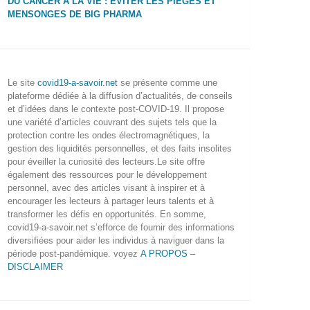
DU CANCER À LA VIE : ÉVITER LES PIÈGES ET
MENSONGES DE BIG PHARMA
Le site
covid19-a-savoir.net
se présente comme une
plateforme dédiée à la diffusion d’actualités, de conseils
et d’idées dans le contexte post-COVID-19. Il propose
une variété d’articles couvrant des sujets tels que la
protection contre les ondes électromagnétiques, la
gestion des liquidités personnelles, et des faits insolites
pour éveiller la curiosité des lecteurs.Le site offre
également des ressources pour le développement
personnel, avec des articles visant à inspirer et à
encourager les lecteurs à partager leurs talents et à
transformer les défis en opportunités. En somme,
covid19-a-savoir.net s’efforce de fournir des informations
diversifiées pour aider les individus à naviguer dans la
période post-pandémique. voyez
A PROPOS –
DISCLAIMER