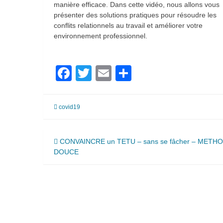
manière efficace. Dans cette vidéo, nous allons vous
présenter des solutions pratiques pour résoudre les
conflits relationnels au travail et améliorer votre
environnement professionnel.
Facebook
Twitter
Email
Partager
covid19
Navigation
CONVAINCRE un TETU – sans se fâcher – METH
DOUCE
de
l’article