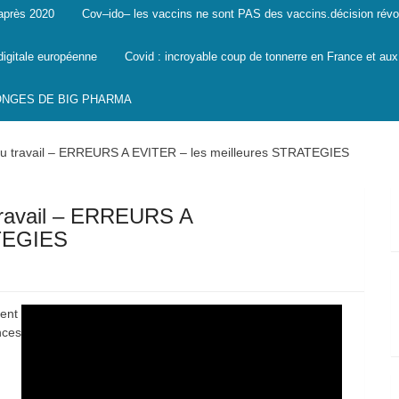
 après 2020
Cov–ido– les vaccins ne sont PAS des vaccins.décision révo
digitale européenne
Covid : incroyable coup de tonnerre en France et aux
SONGES DE BIG PHARMA
travail – ERREURS A EVITER – les meilleures STRATEGIES
avail – ERREURS A
ATEGIES
ment
nces