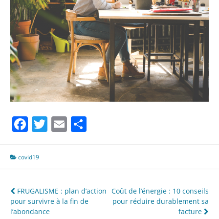
Facebook
Twitter
Email
Partager
covid19
Navigation
FRUGALISME : plan d’action
Coût de l’énergie : 10 conseils
pour survivre à la fin de
pour réduire durablement sa
de
l’abondance
facture