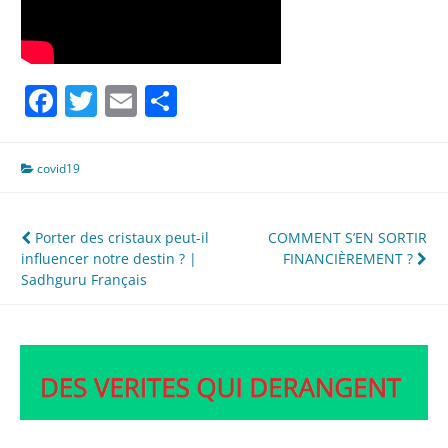
Facebook
Twitter
Email
Partager
covid19
Navigation
Porter des cristaux peut-il
COMMENT S’EN SORTIR
influencer notre destin ? |
FINANCIÈREMENT ?
de
Sadhguru Français
l’article