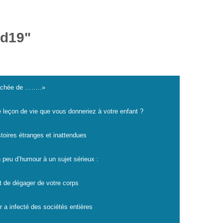
id19"
cachée de ……..»
e leçon de vie que vous donneriez à votre enfant ?
istoires étranges et inattendues
 peu d’humour à un sujet sérieux :
t de dégager de votre corps
r a infecté des sociétés entières