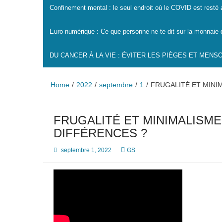
Confinement mental : le seul endroit où le COVID est resté
Euro numérique : Ce que personne ne te dit sur la monnaie 
DU CANCER À LA VIE : ÉVITER LES PIÈGES ET MEN
Home
2022
septembre
1
FRUGALITÉ ET MINIM
FRUGALITÉ ET MINIMALISME 
DIFFÉRENCES ?
septembre 1, 2022
GS