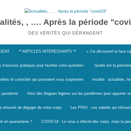
alités, , …. Après la période "cov
DES VÉRITÉS QUI DÉRANGENT
NGENT
** ARTICLES INTERESSANTS **
« J’ai découvert la face 
s d’astuces pratiques pour faciliter votre quotidien :
Quelle est la premièr
solites et curiosités qui pourraient vous surprendre
Insolite : actualités, h
les pandemie
Voici des blagues légères sur les pandémies pour apporter un
i refusent de dégager de votre corps
Les PFAS : ces saletés qui refusen
it en quarantaine ?
COVID-19 : Le virus a infecté des corps, mais la peu