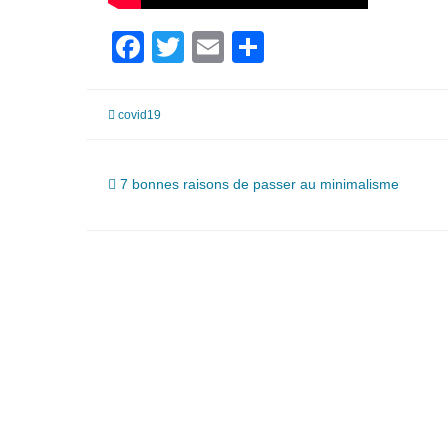
Facebook
Twitter
Email
Partager
covid19
Navigation
7 bonnes raisons de passer au minimalisme
de
l’article