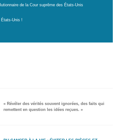
lutionnaire de la Cour suprême des États-Unis
 États-Unis !
« Révéler des vérités souvent ignorées, des faits qui
remettent en question les idées reçues. »