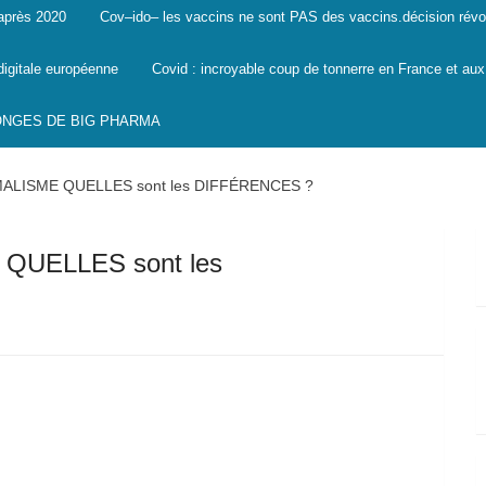
 après 2020
Cov–ido– les vaccins ne sont PAS des vaccins.décision révo
digitale européenne
Covid : incroyable coup de tonnerre en France et aux
SONGES DE BIG PHARMA
ALISME QUELLES sont les DIFFÉRENCES ?
QUELLES sont les