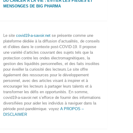
DU CANCER À LA VIE : ÉVITER LES PIÈGES ET
MENSONGES DE BIG PHARMA
Le site
covid19-a-savoir.net
se présente comme une
plateforme dédiée à la diffusion d’actualités, de conseils
et d’idées dans le contexte post-COVID-19. Il propose
une variété d’articles couvrant des sujets tels que la
protection contre les ondes électromagnétiques, la
gestion des liquidités personnelles, et des faits insolites
pour éveiller la curiosité des lecteurs.Le site offre
également des ressources pour le développement
personnel, avec des articles visant à inspirer et à
encourager les lecteurs à partager leurs talents et à
transformer les défis en opportunités. En somme,
covid19-a-savoir.net s’efforce de fournir des informations
diversifiées pour aider les individus à naviguer dans la
période post-pandémique. voyez
A PROPOS –
DISCLAIMER