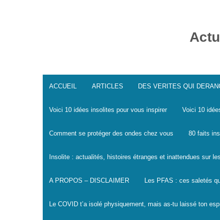
Skip
to
content
Actu
ACCUEIL
ARTICLES
DES VERITES QUI DERA
Voici 10 idées insolites pour vous inspirer
Voici 10 idée
Comment se protéger des ondes chez vous
80 faits in
Insolite : actualités, histoires étranges et inattendues sur 
A PROPOS – DISCLAIMER
Les PFAS : ces saletés qu
Le COVID t’a isolé physiquement, mais as-tu laissé ton espr