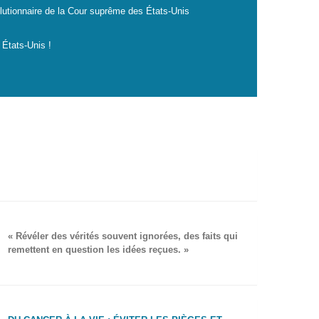
lutionnaire de la Cour suprême des États-Unis
 États-Unis !
« Révéler des vérités souvent ignorées, des faits qui
remettent en question les idées reçues. »