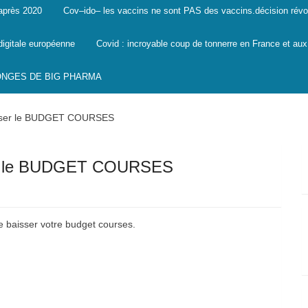
 après 2020
Cov–ido– les vaccins ne sont PAS des vaccins.décision révo
digitale européenne
Covid : incroyable coup de tonnerre en France et aux
SONGES DE BIG PHARMA
isser le BUDGET COURSES
ser le BUDGET COURSES
e baisser votre budget courses.