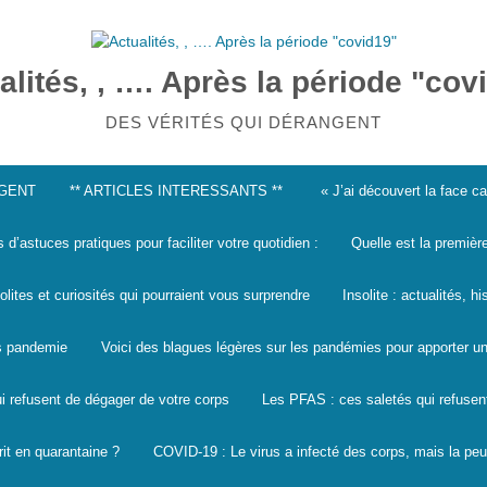
alités, , …. Après la période "cov
DES VÉRITÉS QUI DÉRANGENT
NGENT
** ARTICLES INTERESSANTS **
« J’ai découvert la face 
s d’astuces pratiques pour faciliter votre quotidien :
Quelle est la premièr
solites et curiosités qui pourraient vous surprendre
Insolite : actualités, h
les pandemie
Voici des blagues légères sur les pandémies pour apporter un
i refusent de dégager de votre corps
Les PFAS : ces saletés qui refusen
it en quarantaine ?
COVID-19 : Le virus a infecté des corps, mais la peu