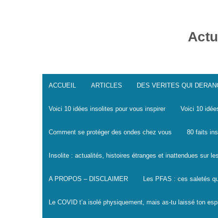
Skip
to
content
Actu
ACCUEIL
ARTICLES
DES VERITES QUI DERA
Voici 10 idées insolites pour vous inspirer
Voici 10 idée
Comment se protéger des ondes chez vous
80 faits in
Insolite : actualités, histoires étranges et inattendues sur 
A PROPOS – DISCLAIMER
Les PFAS : ces saletés qu
Le COVID t’a isolé physiquement, mais as-tu laissé ton espr