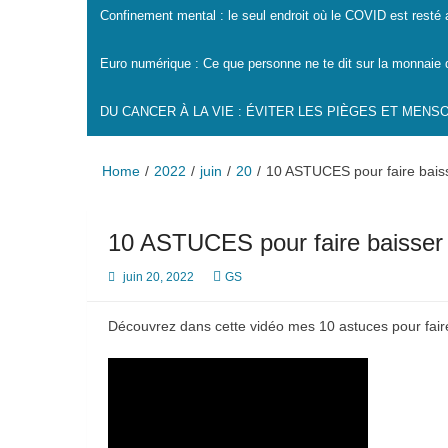
Confinement mental : le seul endroit où le COVID est resté
Euro numérique : Ce que personne ne te dit sur la monnaie 
DU CANCER À LA VIE : ÉVITER LES PIÈGES ET MEN
Home
2022
juin
20
10 ASTUCES pour faire ba
10 ASTUCES pour faire bais
juin 20, 2022
GS
Découvrez dans cette vidéo mes 10 astuces pour fair