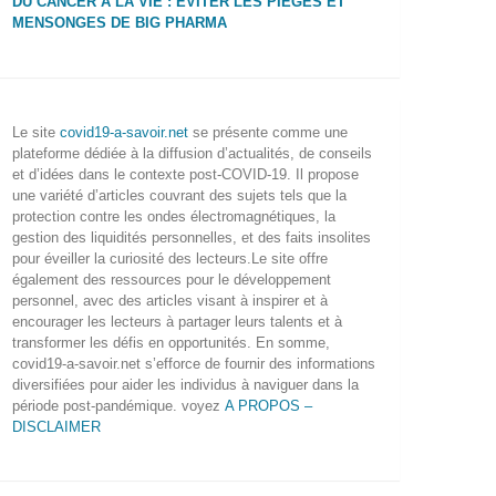
DU CANCER À LA VIE : ÉVITER LES PIÈGES ET
MENSONGES DE BIG PHARMA
Le site
covid19-a-savoir.net
se présente comme une
plateforme dédiée à la diffusion d’actualités, de conseils
et d’idées dans le contexte post-COVID-19. Il propose
une variété d’articles couvrant des sujets tels que la
protection contre les ondes électromagnétiques, la
gestion des liquidités personnelles, et des faits insolites
pour éveiller la curiosité des lecteurs.Le site offre
également des ressources pour le développement
personnel, avec des articles visant à inspirer et à
encourager les lecteurs à partager leurs talents et à
transformer les défis en opportunités. En somme,
covid19-a-savoir.net s’efforce de fournir des informations
diversifiées pour aider les individus à naviguer dans la
période post-pandémique. voyez
A PROPOS –
DISCLAIMER