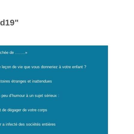
id19"
cachée de ……..»
e leçon de vie que vous donneriez à votre enfant ?
istoires étranges et inattendues
 peu d’humour à un sujet sérieux :
t de dégager de votre corps
r a infecté des sociétés entières