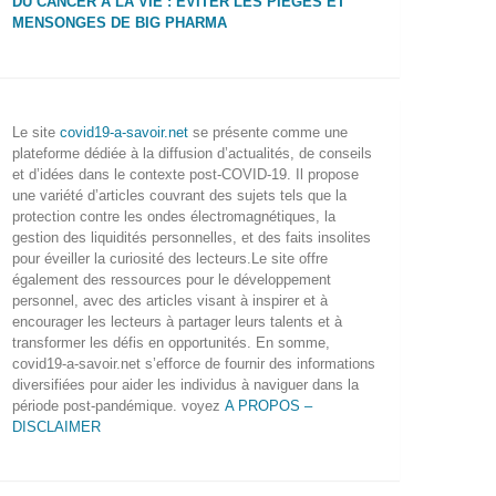
DU CANCER À LA VIE : ÉVITER LES PIÈGES ET
MENSONGES DE BIG PHARMA
Le site
covid19-a-savoir.net
se présente comme une
plateforme dédiée à la diffusion d’actualités, de conseils
et d’idées dans le contexte post-COVID-19. Il propose
une variété d’articles couvrant des sujets tels que la
protection contre les ondes électromagnétiques, la
gestion des liquidités personnelles, et des faits insolites
pour éveiller la curiosité des lecteurs.Le site offre
également des ressources pour le développement
personnel, avec des articles visant à inspirer et à
encourager les lecteurs à partager leurs talents et à
transformer les défis en opportunités. En somme,
covid19-a-savoir.net s’efforce de fournir des informations
diversifiées pour aider les individus à naviguer dans la
période post-pandémique. voyez
A PROPOS –
DISCLAIMER