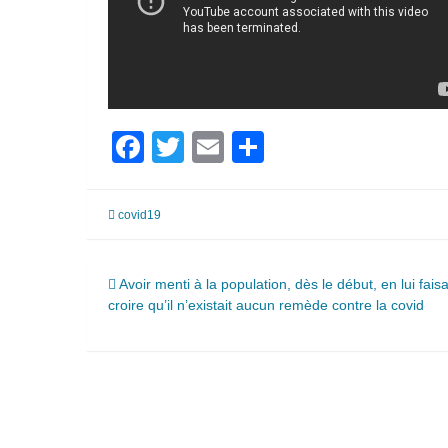
Facebook
Twitter
Email
Partager
covid19
Navigation
Avoir menti à la population, dès le début, en lui fais
croire qu’il n’existait aucun remède contre la covid
de
l’article