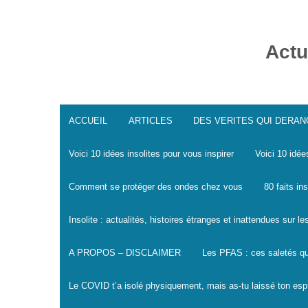
Skip
to
content
Actu
ACCUEIL
ARTICLES
DES VERITES QUI DERA
Voici 10 idées insolites pour vous inspirer
Voici 10 idée
Comment se protéger des ondes chez vous
80 faits in
Insolite : actualités, histoires étranges et inattendues sur 
A PROPOS – DISCLAIMER
Les PFAS : ces saletés qu
Le COVID t’a isolé physiquement, mais as-tu laissé ton espr