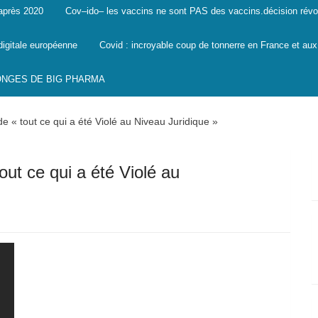
 après 2020
Cov–ido– les vaccins ne sont PAS des vaccins.décision révo
digitale européenne
Covid : incroyable coup de tonnerre en France et aux
SONGES DE BIG PHARMA
de « tout ce qui a été Violé au Niveau Juridique »
out ce qui a été Violé au