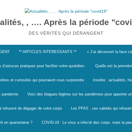
alités, , …. Après la période "cov
DES VÉRITÉS QUI DÉRANGENT
NGENT
** ARTICLES INTERESSANTS **
« J’ai découvert la face 
s d’astuces pratiques pour faciliter votre quotidien :
Quelle est la premièr
solites et curiosités qui pourraient vous surprendre
Insolite : actualités, h
les pandemie
Voici des blagues légères sur les pandémies pour apporter un
i refusent de dégager de votre corps
Les PFAS : ces saletés qui refusen
it en quarantaine ?
COVID-19 : Le virus a infecté des corps, mais la peu