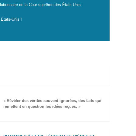
lutionnaire de la Cour suprême des États-Unis
 États-Unis !
« Révéler des vérités souvent ignorées, des faits qui
remettent en question les idées reçues. »