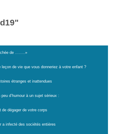
id19"
cachée de ……..»
e leçon de vie que vous donneriez à votre enfant ?
istoires étranges et inattendues
 peu d’humour à un sujet sérieux :
t de dégager de votre corps
r a infecté des sociétés entières