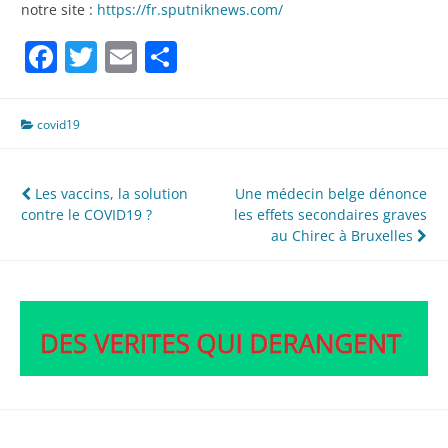
notre site :
https://fr.sputniknews.com/
Facebook
Twitter
Email
Partager
covid19
Navigation
Les vaccins, la solution
Une médecin belge dénonce
contre le COVID19 ?
les effets secondaires graves
de
au Chirec à Bruxelles
l’article