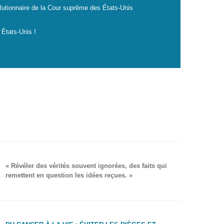
lutionnaire de la Cour suprême des États-Unis
 États-Unis !
« Révéler des vérités souvent ignorées, des faits qui
remettent en question les idées reçues. »