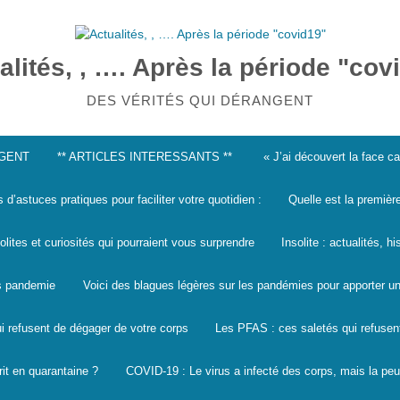
alités, , …. Après la période "cov
DES VÉRITÉS QUI DÉRANGENT
NGENT
** ARTICLES INTERESSANTS **
« J’ai découvert la face 
s d’astuces pratiques pour faciliter votre quotidien :
Quelle est la premièr
solites et curiosités qui pourraient vous surprendre
Insolite : actualités, h
les pandemie
Voici des blagues légères sur les pandémies pour apporter un
i refusent de dégager de votre corps
Les PFAS : ces saletés qui refusen
it en quarantaine ?
COVID-19 : Le virus a infecté des corps, mais la peu