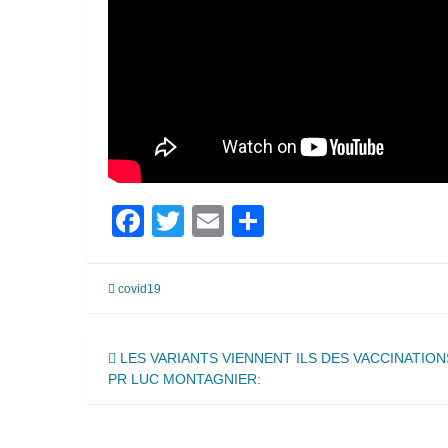
Facebook
Twitter
Email
Partager
covid19
Navigation
LES VARIANTS VIENNENT ILS DES VACCINATION
PR LUC MONTAGNIER:
de
l’article