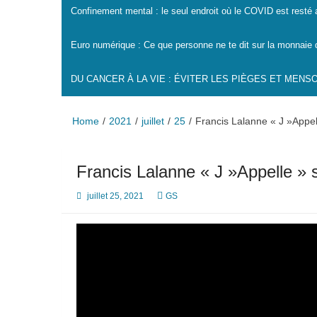
Confinement mental : le seul endroit où le COVID est resté
Euro numérique : Ce que personne ne te dit sur la monnaie 
DU CANCER À LA VIE : ÉVITER LES PIÈGES ET MEN
Home
2021
juillet
25
Francis Lalanne « J »Appel
Francis Lalanne « J »Appelle » 
juillet 25, 2021
GS