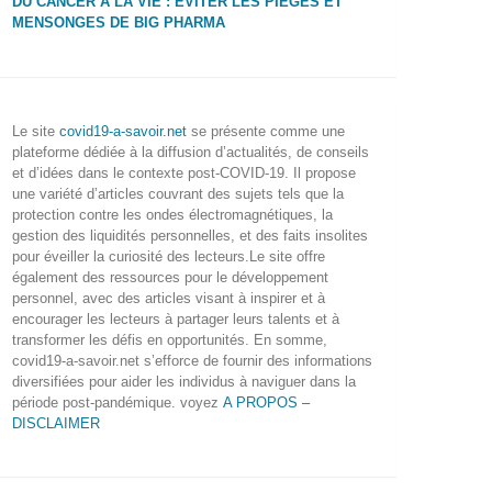
DU CANCER À LA VIE : ÉVITER LES PIÈGES ET
MENSONGES DE BIG PHARMA
Le site
covid19-a-savoir.net
se présente comme une
plateforme dédiée à la diffusion d’actualités, de conseils
et d’idées dans le contexte post-COVID-19. Il propose
une variété d’articles couvrant des sujets tels que la
protection contre les ondes électromagnétiques, la
gestion des liquidités personnelles, et des faits insolites
pour éveiller la curiosité des lecteurs.Le site offre
également des ressources pour le développement
personnel, avec des articles visant à inspirer et à
encourager les lecteurs à partager leurs talents et à
transformer les défis en opportunités. En somme,
covid19-a-savoir.net s’efforce de fournir des informations
diversifiées pour aider les individus à naviguer dans la
période post-pandémique. voyez
A PROPOS –
DISCLAIMER