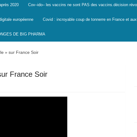
 après 2020
Cov–ido– les vaccins ne sont PAS des vaccins.décision révo
digitale européenne
Covid : incroyable coup de tonnerre en France et aux
SONGES DE BIG PHARMA
le » sur France Soir
sur France Soir