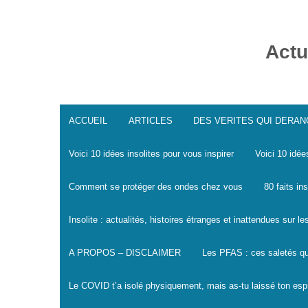
Skip
to
content
Actu
ACCUEIL
ARTICLES
DES VERITES QUI DERA
Voici 10 idées insolites pour vous inspirer
Voici 10 idée
Comment se protéger des ondes chez vous
80 faits in
Insolite : actualités, histoires étranges et inattendues sur 
A PROPOS – DISCLAIMER
Les PFAS : ces saletés qu
Le COVID t’a isolé physiquement, mais as-tu laissé ton espr