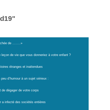
id19"
cachée de ……..»
e leçon de vie que vous donneriez à votre enfant ?
istoires étranges et inattendues
 peu d’humour à un sujet sérieux :
t de dégager de votre corps
r a infecté des sociétés entières