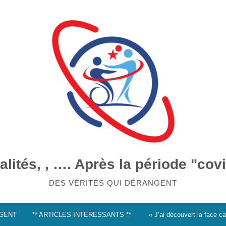
alités, , …. Après la période "cov
DES VÉRITÉS QUI DÉRANGENT
NGENT
** ARTICLES INTERESSANTS **
« J’ai découvert la face 