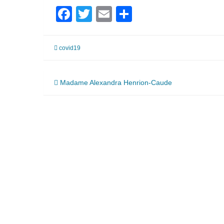
Facebook
Twitter
Email
Partager
covid19
Navigation
Madame Alexandra Henrion-Caude
de
l’article