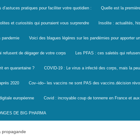
s d’astuces pratiques pour faciliter votre quotidien :
Quelle est la premièr
solites et curiosités qui pourraient vous surprendre
Insolite : actualités, h
les pandemie
Voici des blagues légères sur les pandémies pour apporter un
i refusent de dégager de votre corps
Les PFAS : ces saletés qui refusen
it en quarantaine ?
COVID-19 : Le virus a infecté des corps, mais la peu
 après 2020
Cov–ido– les vaccins ne sont PAS des vaccins.décision révo
digitale européenne
Covid : incroyable coup de tonnerre en France et aux
SONGES DE BIG PHARMA
la propagande