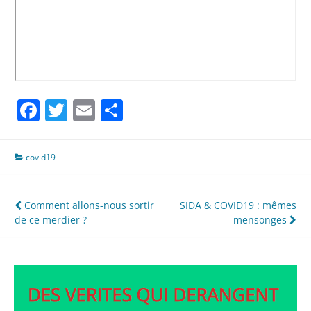
Facebook
Twitter
Email
Partager
covid19
Navigation
Comment allons-nous sortir
SIDA & COVID19 : mêmes
de ce merdier ?
mensonges
de
l’article