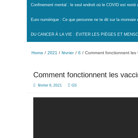
Confinement mental : le seul endroit où le COVID est resté
Euro numérique : Ce que personne ne te dit sur la monnaie 
DU CANCER À LA VIE : ÉVITER LES PIÈGES ET MEN
Home
2021
février
6
Comment fonctionnent les
Comment fonctionnent les vacc
février 6, 2021
GS