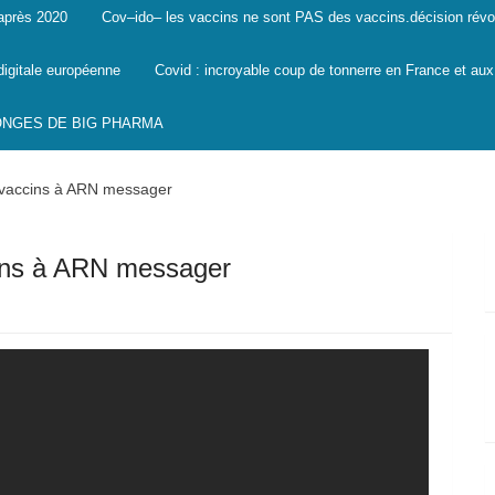
 après 2020
Cov–ido– les vaccins ne sont PAS des vaccins.décision révo
digitale européenne
Covid : incroyable coup de tonnerre en France et aux
SONGES DE BIG PHARMA
 vaccins à ARN messager
ins à ARN messager