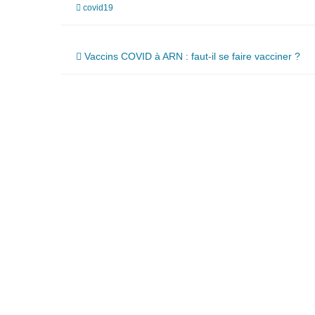
covid19
Navigation
Vaccins COVID à ARN : faut-il se faire vacciner ?
de
l’article