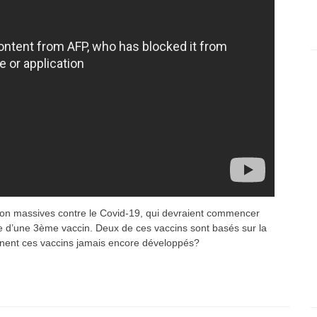
ion massives contre le Covid-19, qui devraient commencer
nce d’une 3ème vaccin. Deux de ces vaccins sont basés sur la
nent ces vaccins jamais encore développés?