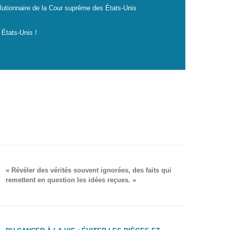
lutionnaire de la Cour suprême des États-Unis
 États-Unis !
« Révéler des vérités souvent ignorées, des faits qui
remettent en question les idées reçues. »