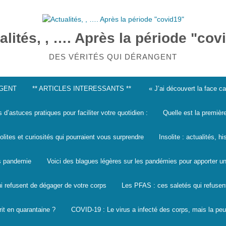
alités, , …. Après la période "cov
DES VÉRITÉS QUI DÉRANGENT
NGENT
** ARTICLES INTERESSANTS **
« J’ai découvert la face 
s d’astuces pratiques pour faciliter votre quotidien :
Quelle est la premièr
solites et curiosités qui pourraient vous surprendre
Insolite : actualités, h
les pandemie
Voici des blagues légères sur les pandémies pour apporter un
i refusent de dégager de votre corps
Les PFAS : ces saletés qui refusen
it en quarantaine ?
COVID-19 : Le virus a infecté des corps, mais la peu