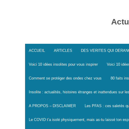
Skip
to
content
Actu
ACCUEIL
ARTICLES
DES VERITES QUI DERA
Voici 10 idées insolites pour vous inspirer
Voici 10 idée
Comment se protéger des ondes chez vous
80 faits in
Insolite : actualités, histoires étranges et inattendues sur 
A PROPOS – DISCLAIMER
Les PFAS : ces saletés qu
Le COVID t’a isolé physiquement, mais as-tu laissé ton espr