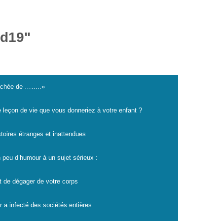
id19"
cachée de ……..»
e leçon de vie que vous donneriez à votre enfant ?
istoires étranges et inattendues
 peu d’humour à un sujet sérieux :
t de dégager de votre corps
r a infecté des sociétés entières