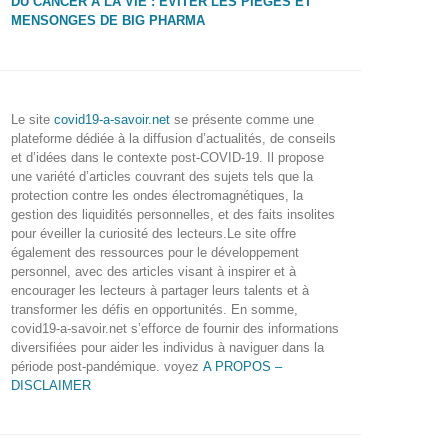
DU CANCER À LA VIE : ÉVITER LES PIÈGES ET
MENSONGES DE BIG PHARMA
Le site
covid19-a-savoir.net
se présente comme une
plateforme dédiée à la diffusion d’actualités, de conseils
et d’idées dans le contexte post-COVID-19. Il propose
une variété d’articles couvrant des sujets tels que la
protection contre les ondes électromagnétiques, la
gestion des liquidités personnelles, et des faits insolites
pour éveiller la curiosité des lecteurs.Le site offre
également des ressources pour le développement
personnel, avec des articles visant à inspirer et à
encourager les lecteurs à partager leurs talents et à
transformer les défis en opportunités. En somme,
covid19-a-savoir.net s’efforce de fournir des informations
diversifiées pour aider les individus à naviguer dans la
période post-pandémique. voyez
A PROPOS –
DISCLAIMER