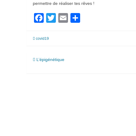
permettre de réaliser tes rêves !
Facebook
Twitter
Email
Partager
covid19
Navigation
L’épigénétique
de
l’article