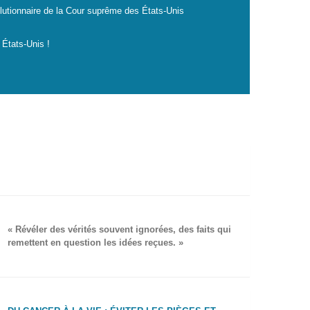
lutionnaire de la Cour suprême des États-Unis
 États-Unis !
« Révéler des vérités souvent ignorées, des faits qui
remettent en question les idées reçues. »