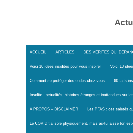
Skip
to
content
Actu
ACCUEIL
ARTICLES
DES VERITES QUI DERA
Voici 10 idées insolites pour vous inspirer
Voici 10 idée
Comment se protéger des ondes chez vous
80 faits in
Insolite : actualités, histoires étranges et inattendues sur 
A PROPOS – DISCLAIMER
Les PFAS : ces saletés qu
Le COVID t’a isolé physiquement, mais as-tu laissé ton espr