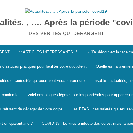
alités, , …. Après la période "cov
DES VÉRITÉS QUI DÉRANGENT
NGENT
** ARTICLES INTERESSANTS **
« J’ai découvert la face 
s d’astuces pratiques pour faciliter votre quotidien :
Quelle est la premièr
solites et curiosités qui pourraient vous surprendre
Insolite : actualités, h
les pandemie
Voici des blagues légères sur les pandémies pour apporter un
i refusent de dégager de votre corps
Les PFAS : ces saletés qui refusen
it en quarantaine ?
COVID-19 : Le virus a infecté des corps, mais la peu