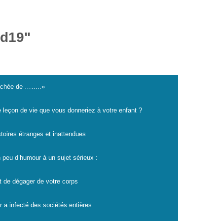
id19"
cachée de ……..»
e leçon de vie que vous donneriez à votre enfant ?
istoires étranges et inattendues
 peu d’humour à un sujet sérieux :
t de dégager de votre corps
r a infecté des sociétés entières