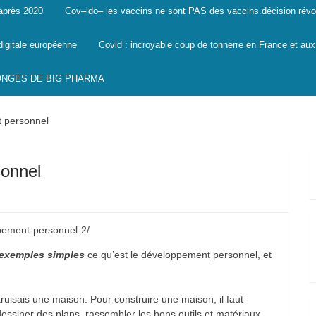
 après 2020
Cov–ido– les vaccins ne sont PAS des vaccins.décision révo
digitale européenne
Covid : incroyable coup de tonnerre en France et aux
SONGES DE BIG PHARMA
t personnel
sonnel
pement-personnel-2/
s exemples simples
ce qu’est le développement personnel, et
uisais une maison. Pour construire une maison, il faut
dessiner des plans, rassembler les bons outils et matériaux,