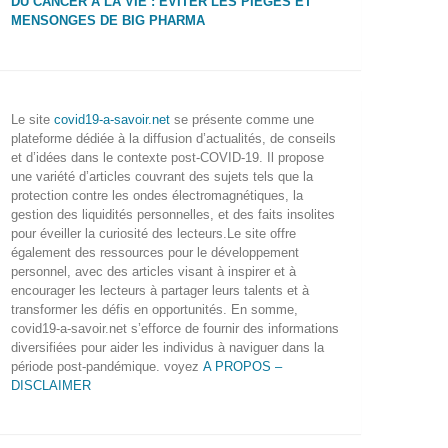
DU CANCER À LA VIE : ÉVITER LES PIÈGES ET
MENSONGES DE BIG PHARMA
Le site
covid19-a-savoir.net
se présente comme une
plateforme dédiée à la diffusion d’actualités, de conseils
et d’idées dans le contexte post-COVID-19. Il propose
une variété d’articles couvrant des sujets tels que la
protection contre les ondes électromagnétiques, la
gestion des liquidités personnelles, et des faits insolites
pour éveiller la curiosité des lecteurs.Le site offre
également des ressources pour le développement
personnel, avec des articles visant à inspirer et à
encourager les lecteurs à partager leurs talents et à
transformer les défis en opportunités. En somme,
covid19-a-savoir.net s’efforce de fournir des informations
diversifiées pour aider les individus à naviguer dans la
période post-pandémique. voyez
A PROPOS –
DISCLAIMER