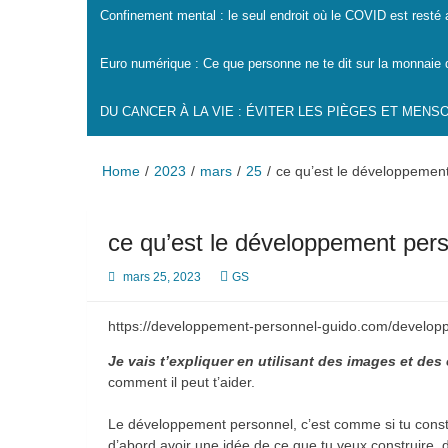
Confinement mental : le seul endroit où le COVID est resté
Euro numérique : Ce que personne ne te dit sur la monnaie 
DU CANCER À LA VIE : ÉVITER LES PIÈGES ET MEN
Home
2023
mars
25
ce qu’est le développemen
ce qu’est le développement per
mars 25, 2023
GS
https://developpement-personnel-guido.com/develop
Je vais t’expliquer en utilisant des images et de
comment il peut t’aider.
Le développement personnel, c’est comme si tu constr
d’abord avoir une idée de ce que tu veux construire, 