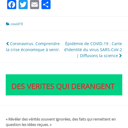
Facebook
Twitter
Email
Partager
covid19
Navigation
Coronavirus. Comprendre
Épidémie de COVID-19 : Carte
la crise économique à venir.
d’identité du virus SARS-CoV-2
de
| Diffusons la science
l’article
« Révéler des vérités souvent ignorées, des faits qui remettent en
question les idées reçues. »