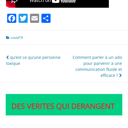
Facebook
Twitter
Email
Partager
covid19
Navigation
qu’est ce qu’une personne
Comment parler à un ado
toxique
pour parvenir à une
de
communication fluide et
l’article
efficace ?