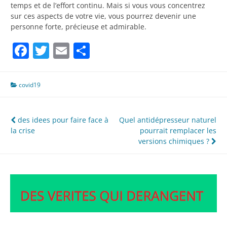
temps et de l’effort continu. Mais si vous vous concentrez
sur ces aspects de votre vie, vous pourrez devenir une
personne forte, précieuse et admirable.
Facebook
Twitter
Email
Partager
covid19
Navigation
des idees pour faire face à
Quel antidépresseur naturel
la crise
pourrait remplacer les
de
versions chimiques ?
l’article