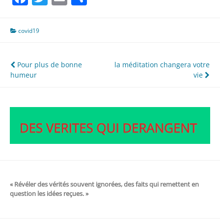
covid19
Navigation
Pour plus de bonne
la méditation changera votre
humeur
vie
de
l’article
« Révéler des vérités souvent ignorées, des faits qui remettent en
question les idées reçues. »