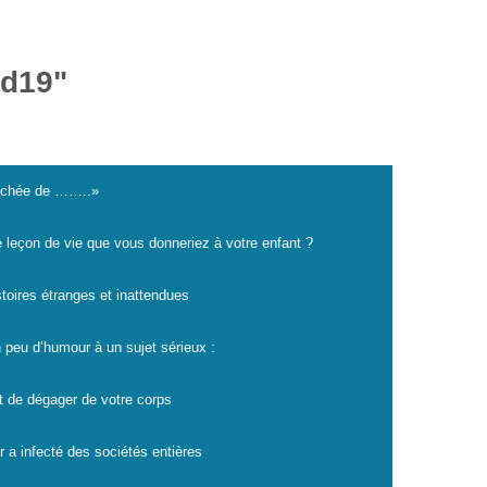
id19"
cachée de ……..»
e leçon de vie que vous donneriez à votre enfant ?
istoires étranges et inattendues
 peu d’humour à un sujet sérieux :
t de dégager de votre corps
r a infecté des sociétés entières