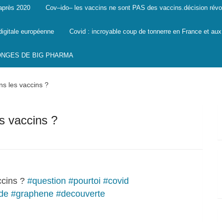
 après 2020
Cov–ido– les vaccins ne sont PAS des vaccins.décision révo
digitale européenne
Covid : incroyable coup de tonnerre en France et aux
SONGES DE BIG PHARMA
s les vaccins ?
s vaccins ?
ccins ?
#question
#pourtoi
#covid
de
#graphene
#decouverte