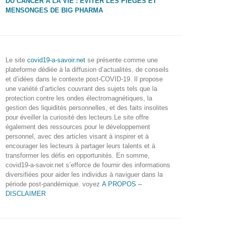
DU CANCER À LA VIE : ÉVITER LES PIÈGES ET
MENSONGES DE BIG PHARMA
Le site
covid19-a-savoir.net
se présente comme une
plateforme dédiée à la diffusion d’actualités, de conseils
et d’idées dans le contexte post-COVID-19. Il propose
une variété d’articles couvrant des sujets tels que la
protection contre les ondes électromagnétiques, la
gestion des liquidités personnelles, et des faits insolites
pour éveiller la curiosité des lecteurs.Le site offre
également des ressources pour le développement
personnel, avec des articles visant à inspirer et à
encourager les lecteurs à partager leurs talents et à
transformer les défis en opportunités. En somme,
covid19-a-savoir.net s’efforce de fournir des informations
diversifiées pour aider les individus à naviguer dans la
période post-pandémique. voyez
A PROPOS –
DISCLAIMER