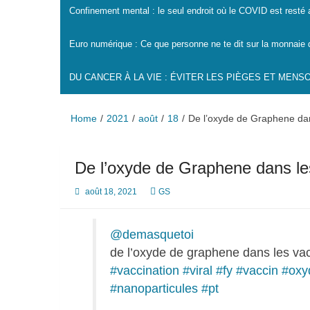
Confinement mental : le seul endroit où le COVID est resté
Euro numérique : Ce que personne ne te dit sur la monnaie 
DU CANCER À LA VIE : ÉVITER LES PIÈGES ET MEN
Home
2021
août
18
De l’oxyde de Graphene dan
De l’oxyde de Graphene dans le
août 18, 2021
GS
@demasquetoi
de l’oxyde de graphene dans les va
#vaccination
#viral
#fy
#vaccin
#oxy
#nanoparticules
#pt