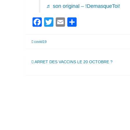
♬ son original – !DemasqueToi!
Facebook
Twitter
Email
Partager
covid19
Navigation
ARRET DES VACCINS LE 20 OCTOBRE ?
de
l’article