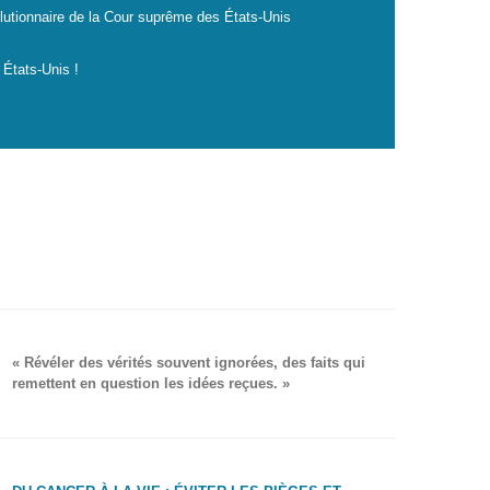
lutionnaire de la Cour suprême des États-Unis
 États-Unis !
« Révéler des vérités souvent ignorées, des faits qui
remettent en question les idées reçues. »