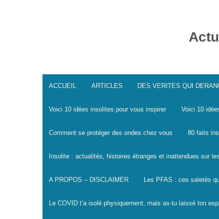
Skip
to
content
Actu
ACCUEIL
ARTICLES
DES VERITES QUI DERA
Voici 10 idées insolites pour vous inspirer
Voici 10 idée
Comment se protéger des ondes chez vous
80 faits in
Insolite : actualités, histoires étranges et inattendues sur 
A PROPOS – DISCLAIMER
Les PFAS : ces saletés qu
Le COVID t’a isolé physiquement, mais as-tu laissé ton espr