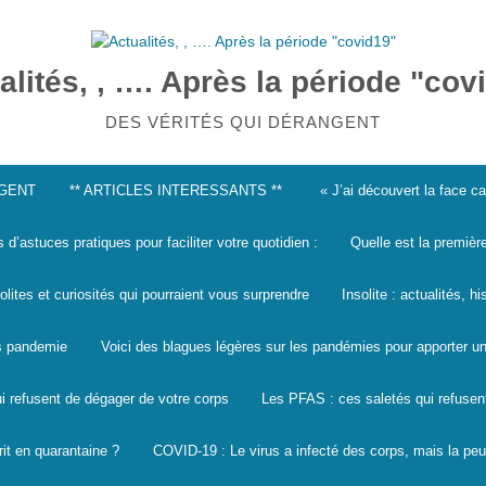
alités, , …. Après la période "cov
DES VÉRITÉS QUI DÉRANGENT
NGENT
** ARTICLES INTERESSANTS **
« J’ai découvert la face 
s d’astuces pratiques pour faciliter votre quotidien :
Quelle est la premièr
solites et curiosités qui pourraient vous surprendre
Insolite : actualités, h
les pandemie
Voici des blagues légères sur les pandémies pour apporter un
i refusent de dégager de votre corps
Les PFAS : ces saletés qui refusen
it en quarantaine ?
COVID-19 : Le virus a infecté des corps, mais la peu